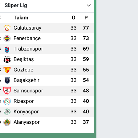
Süper Lig
#
Takım
O
P
Galatasaray
33
77
1
Fenerbahçe
33
73
2
Trabzonspor
33
69
3
Beşiktaş
33
59
4
Göztepe
33
55
5
Başakşehir
33
54
6
Samsunspor
33
48
7
Rizespor
33
40
8
Konyaspor
33
40
9
Alanyaspor
33
37
0