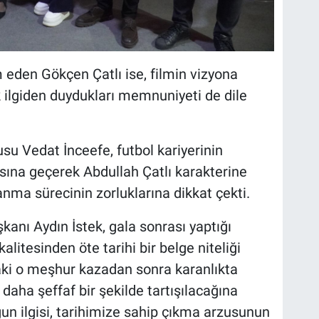
 eden Gökçen Çatlı ise, filmin vizyona
k ilgiden duydukları memnuniyeti de dile
su Vedat İnceefe, futbol kariyerinin
sına geçerek Abdullah Çatlı karakterine
anma sürecinin zorluklarına dikkat çekti.
anı Aydın İstek, gala sonrası yaptığı
litesinden öte tarihi bir belge niteliği
'daki o meşhur kazadan sonra karanlıkta
daha şeffaf bir şekilde tartışılacağına
un ilgisi, tarihimize sahip çıkma arzusunun