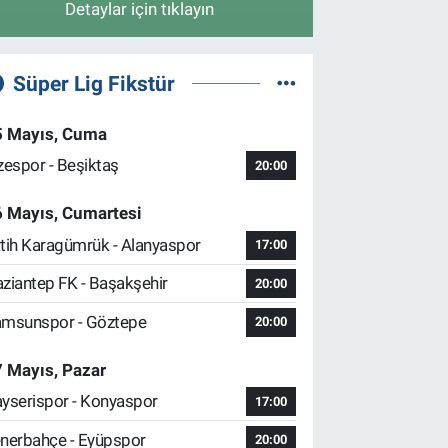
Detaylar için tıklayın
Süper Lig Fikstür
5 Mayıs, Cuma
zespor - Beşiktaş
20:00
6 Mayıs, Cumartesi
tih Karagümrük - Alanyaspor
17:00
ziantep FK - Başakşehir
20:00
msunspor - Göztepe
20:00
 Mayıs, Pazar
yserispor - Konyaspor
17:00
nerbahçe - Eyüpspor
20:00