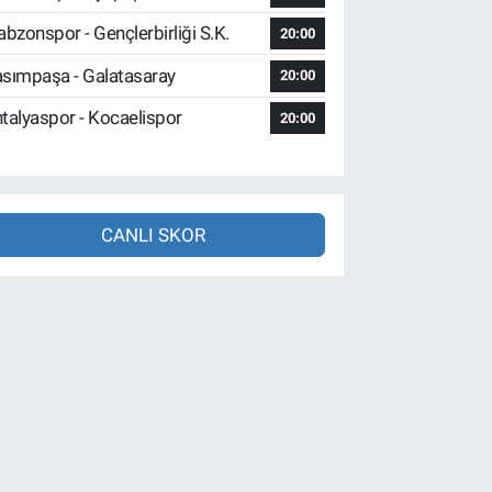
abzonspor - Gençlerbirliği S.K.
20:00
sımpaşa - Galatasaray
20:00
talyaspor - Kocaelispor
20:00
CANLI SKOR