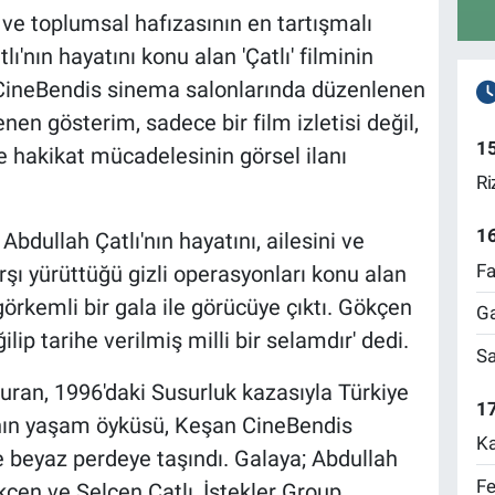
i ve toplumsal hafızasının en tartışmalı
lı'nın hayatını konu alan 'Çatlı' filminin
. CineBendis sinema salonlarında düzenlenen
nen gösterim, sadece bir film izletisi değil,
1
e hakikat mücadelesinin görsel ilanı
Ri
1
-
Abdullah Çatlı'nın hayatını, ailesini ve
Fa
şı yürüttüğü gizli operasyonları konu alan
görkemli bir gala ile görücüye çıktı. Gökçen
Ga
ğilip tarihe verilmiş milli bir selamdır' dedi.
Sa
uran, 1996'daki Susurluk kazasıyla Türkiye
17
nın yaşam öyküsü, Keşan CineBendis
Ka
 beyaz perdeye taşındı. Galaya; Abdullah
Fe
ökçen ve Selcen Çatlı, İstekler Group