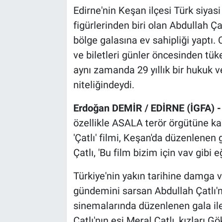
Edirne'nin Keşan ilçesi Türk siyas
figürlerinden biri olan Abdullah Çat
bölge galasına ev sahipliği yaptı
ve biletleri günler öncesinden tüke
aynı zamanda 29 yıllık bir hukuk v
niteliğindeydi.
Erdoğan DEMİR / EDİRNE (İGFA) 
özellikle ASALA terör örgütüne kar
'Çatlı' filmi, Keşan'da düzenlenen 
Çatlı, 'Bu film bizim için vav gibi e
Türkiye'nin yakın tarihine damga v
gündemini sarsan Abdullah Çatlı'
sinemalarında düzenlenen gala ile
Çatlı'nın eşi Meral Çatlı, kızları G