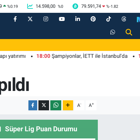
9
14.598,00
79.591,74
%
0.19
%
0
%
-1.82
ı
18:00
Şampiyonlar, İETT ile İstanbul'da
19:00
Gani
pıldı
-
+
A
A
Süper Lig Puan Durumu