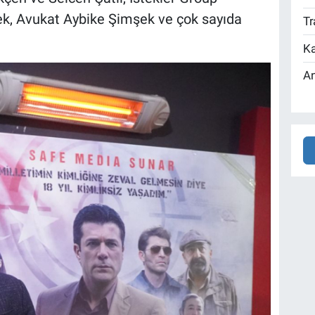
ek, Avukat Aybike Şimşek ve çok sayıda
Tr
Ka
An