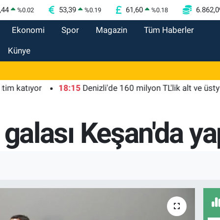
,44
53,39
61,60
6.862,0
%
0.02
%
0.19
%
0.18
Ekonomi
Spor
Magazin
Tüm Haberler
Künye
r
18:15
Denizli'de 160 milyon TL'lik alt ve üstyapı yatırım
in galası Keşan'da ya