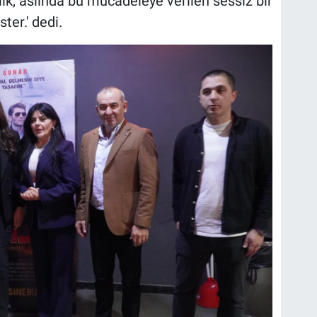
lık, aslında bu mücadeleye verilen sessiz bir
ter.' dedi.