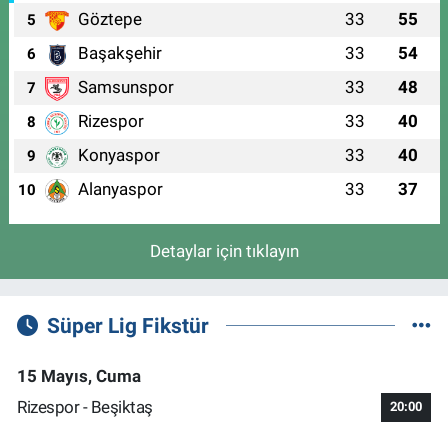
Göztepe
33
55
5
Başakşehir
33
54
6
Samsunspor
33
48
7
Rizespor
33
40
8
Konyaspor
33
40
9
Alanyaspor
33
37
10
Detaylar için tıklayın
Süper Lig Fikstür
15 Mayıs, Cuma
Rizespor - Beşiktaş
20:00