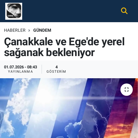
Gündem
Nöbetçi Eczaneler
HABERLER
GÜNDEM
Çanakkale ve Ege'de yerel
Ekonomi
Hava Durumu
sağanak bekleniyor
Spor
Namaz Vakitleri
01.07.2026 - 08:43
4
Magazin
Trafik Durumu
YAYINLANMA
GÖSTERIM
Tüm Haberler
Süper Lig Puan Durumu ve Fikstür
İletişim
Tüm Manşetler
Künye
Son Dakika Haberleri
Haber Arşivi