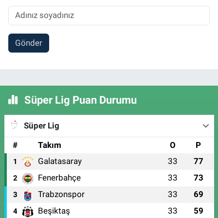
Gönder
Süper Lig Puan Durumu
Süper Lig
#
Takım
O
P
Galatasaray
33
77
1
Fenerbahçe
33
73
2
Trabzonspor
33
69
3
Beşiktaş
33
59
4