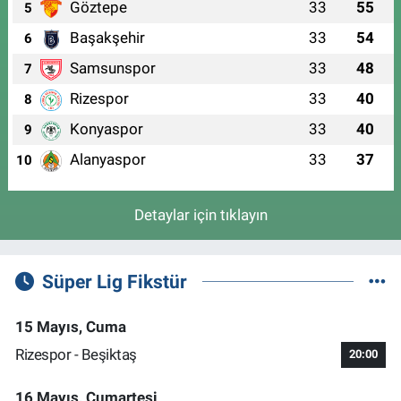
Göztepe
33
55
5
Başakşehir
33
54
6
Samsunspor
33
48
7
Rizespor
33
40
8
Konyaspor
33
40
9
Alanyaspor
33
37
10
Detaylar için tıklayın
Süper Lig Fikstür
15 Mayıs, Cuma
Rizespor - Beşiktaş
20:00
16 Mayıs, Cumartesi