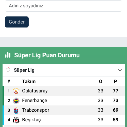
Gönder
Süper Lig Puan Durumu
Süper Lig
#
Takım
O
P
Galatasaray
33
77
1
Fenerbahçe
33
73
2
Trabzonspor
33
69
3
Beşiktaş
33
59
4