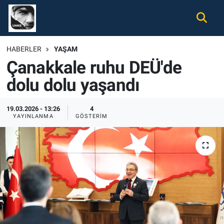
Gündem
Nöbetçi Eczaneler
HABERLER
YAŞAM
Çanakkale ruhu DEÜ'de
Ekonomi
Hava Durumu
dolu dolu yaşandı
Spor
Namaz Vakitleri
19.03.2026 - 13:26
4
Magazin
Trafik Durumu
YAYINLANMA
GÖSTERIM
Tüm Haberler
Süper Lig Puan Durumu ve Fikstür
İletişim
Tüm Manşetler
Künye
Son Dakika Haberleri
Haber Arşivi