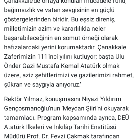
Çanakkale'de ortaya konulan mücadele ruhu,
bağımsızlık ve vatan sevgisinin en güçlü
göstergelerinden biridir. Bu eşsiz direniş,
milletimizin azim ve kararlılıkla neler
başarabileceğinin en somut örneği olarak
hafızalardaki yerini korumaktadır. Çanakkale
Zaferimizin 111'inci yılını kutluyor; başta Ulu
Önder Gazi Mustafa Kemal Atatürk olmak
üzere, aziz şehitlerimizi ve gazilerimizi rahmet,
şükran ve saygıyla anıyoruz.'
Rektör Yılmaz, konuşmasını Niyazi Yıldırım
Gençosmanoğlu'nun 'Meydan Şiiri'ni okuyarak
tamamladı. Program kapsamında ayrıca, DEÜ
Atatürk İlkeleri ve İnkılâp Tarihi Enstitüsü
Müdürü Prof. Dr. Fevzi Çakmak tarafından