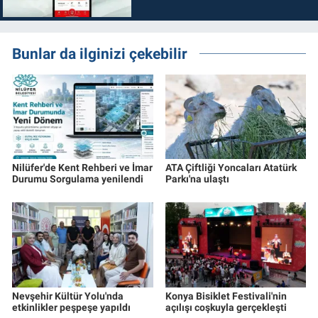
Bunlar da ilginizi çekebilir
Nilüfer'de Kent Rehberi ve İmar
ATA Çiftliği Yoncaları Atatürk
Durumu Sorgulama yenilendi
Parkı'na ulaştı
Nevşehir Kültür Yolu'nda
Konya Bisiklet Festivali'nin
etkinlikler peşpeşe yapıldı
açılışı coşkuyla gerçekleşti