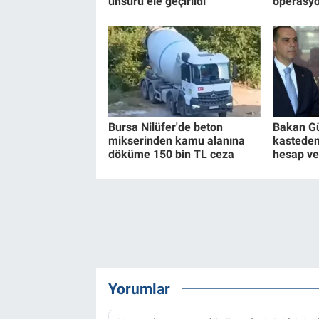
unsuru ele geçirildi
operasyo
Bursa Nilüfer'de beton
Bakan Gü
mikserinden kamu alanına
kasteden
döküme 150 bin TL ceza
hesap v
Yorumlar