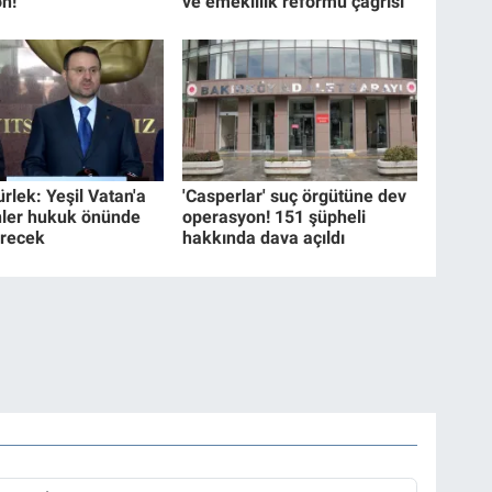
n!
ve emeklilik reformu çağrısı
rlek: Yeşil Vatan'a
'Casperlar' suç örgütüne dev
ler hukuk önünde
operasyon! 151 şüpheli
erecek
hakkında dava açıldı