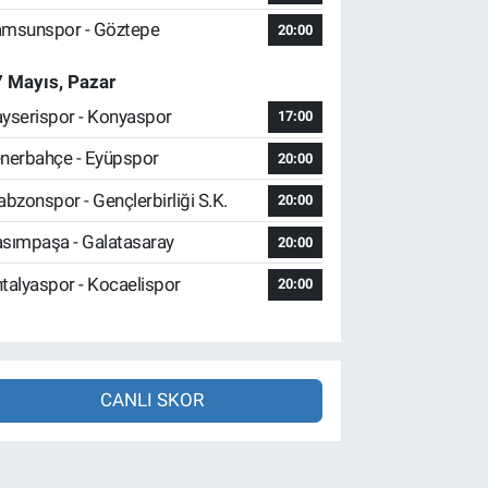
msunspor - Göztepe
20:00
 Mayıs, Pazar
yserispor - Konyaspor
17:00
nerbahçe - Eyüpspor
20:00
abzonspor - Gençlerbirliği S.K.
20:00
sımpaşa - Galatasaray
20:00
talyaspor - Kocaelispor
20:00
CANLI SKOR