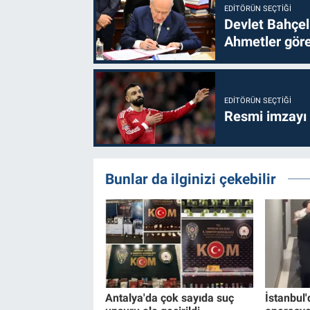
EDITÖRÜN SEÇTIĞI
Devlet Bahçel
Ahmetler göre
EDITÖRÜN SEÇTIĞI
Resmi imzayı
Bunlar da ilginizi çekebilir
Antalya'da çok sayıda suç
İstanbul'