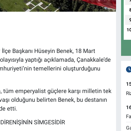
1
 İlçe Başkanı Hüseyin Benek, 18 Mart
olayısıyla yaptığı açıklamada, Çanakkale’de
mhuriyeti’nin temellerini oluşturduğunu
1
 tüm emperyalist güçlere karşı milletin tek
Ri
avaşı olduğunu belirten Benek, bu destanın
1
de etti.
Fa
DİRENİŞİNİN SİMGESİDİR
Ga