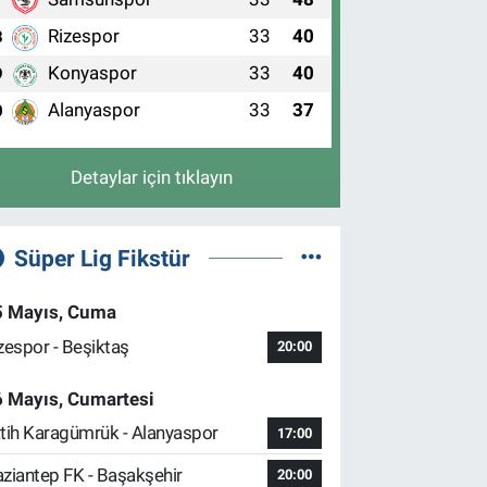
7
Rizespor
33
40
8
Konyaspor
33
40
9
Alanyaspor
33
37
0
Detaylar için tıklayın
Süper Lig Fikstür
5 Mayıs, Cuma
zespor - Beşiktaş
20:00
6 Mayıs, Cumartesi
tih Karagümrük - Alanyaspor
17:00
ziantep FK - Başakşehir
20:00