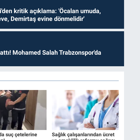
i'den kritik açıklama: 'Öcalan umuda,
ve, Demirtaş evine dönmelidir'
 attı! Mohamed Salah Trabzonspor'da
da suç çetelerine
Sağlık çalışanlarından ücret