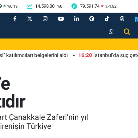
9
14.598,00
79.591,74
%
0.19
%
0
%
-1.82
mcıları belgelerini aldı
16:20
İstanbul'da suç çetelerine
Ve
ıdır
t Çanakkale Zaferi’nin yıl
renişin Türkiye