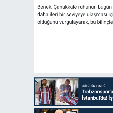
Benek, Çanakkale ruhunun bugün d
daha ileri bir seviyeye ulaşması i
olduğunu vurgulayarak, bu bilinçle 
EDITÖRÜN SEÇTIĞI
Trabzonspor'u
İstanbul'da! İş