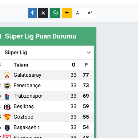
-
+
A
A
Süper Lig Puan Durumu
Süper Lig
#
Takım
O
P
Galatasaray
33
77
1
Fenerbahçe
33
73
2
Trabzonspor
33
69
3
Beşiktaş
33
59
4
Göztepe
33
55
5
Başakşehir
33
54
6
Samsunspor
33
48