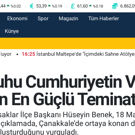
,44
53,39
61,60
6.862,0
%
0.02
%
0.19
%
0.18
Ekonomi
Spor
Magazin
Tüm Haberler
Künye
16:25
İstanbul Maltepe'de ''İçimdeki Sahne Atölyesi'' katılı
uhu Cumhuriyetin 
n En Güçlü Teminat
aklar İlçe Başkanı Hüseyin Benek, 18 Mar
açıklamada, Çanakkale’de ortaya konan di
oluşturduğunu vurguladı.