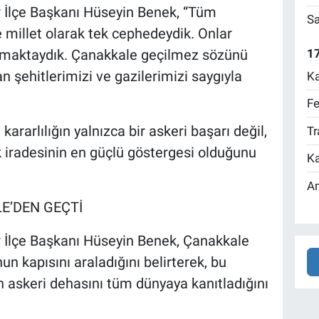
r İlçe Başkanı Hüseyin Benek, “Tüm
Sa
e millet olarak tek cephedeydik. Onlar
17
vunmaktaydık. Çanakkale geçilmez sözünü
an şehitlerimizi ve gazilerimizi saygıyla
Ka
Fe
rarlılığın yalnızca bir askeri başarı değil,
Tr
 iradesinin en güçlü göstergesi olduğunu
Ka
An
E’DEN GEÇTİ
r İlçe Başkanı Hüseyin Benek, Çanakkale
n kapısını araladığını belirterek, bu
 askeri dehasını tüm dünyaya kanıtladığını