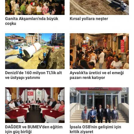
Ganita Akşamları'nda büyük
Kırsal yollara neşter
coşku
Denizli'de 160 milyon TL'lik alt
Ayvalık'ta üretici ve el emeği
ve üstyapı yatırımı
pazarı renk katıyor
DAĞDER ve BUMEV'den eğitim
İpsala OSB'nin gelişimi için
için güç birliği
kritik ziyaret