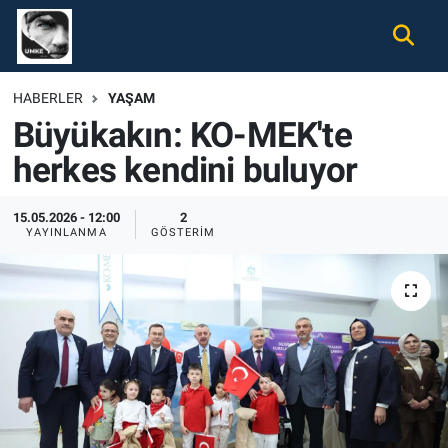
Gündem
Nöbetçi Eczaneler
HABERLER
YAŞAM
Büyükakın: KO-MEK'te
Ekonomi
Hava Durumu
herkes kendini buluyor
Spor
Namaz Vakitleri
15.05.2026 - 12:00
2
Magazin
Trafik Durumu
YAYINLANMA
GÖSTERIM
Tüm Haberler
Süper Lig Puan Durumu ve Fikstür
İletişim
Tüm Manşetler
Künye
Son Dakika Haberleri
Haber Arşivi