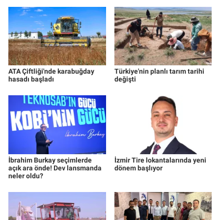
ATA Çiftliği'nde karabuğday
Türkiye'nin planlı tarım tarihi
hasadı başladı
değişti
İbrahim Burkay seçimlerde
İzmir Tire lokantalarında yeni
açık ara önde! Dev lansmanda
dönem başlıyor
neler oldu?