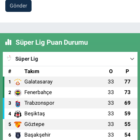
Gönder
Süper Lig Puan Durumu
Süper Lig
#
Takım
O
P
Galatasaray
33
77
1
Fenerbahçe
33
73
2
Trabzonspor
33
69
3
Beşiktaş
33
59
4
Göztepe
33
55
5
Başakşehir
33
54
6