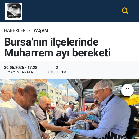
Gündem
Nöbetçi Eczaneler
HABERLER
YAŞAM
Bursa'nın ilçelerinde
Ekonomi
Hava Durumu
Muharrem ayı bereketi
Spor
Namaz Vakitleri
30.06.2026 - 17:28
2
Magazin
Trafik Durumu
YAYINLANMA
GÖSTERIM
Tüm Haberler
Süper Lig Puan Durumu ve Fikstür
İletişim
Tüm Manşetler
Künye
Son Dakika Haberleri
Haber Arşivi