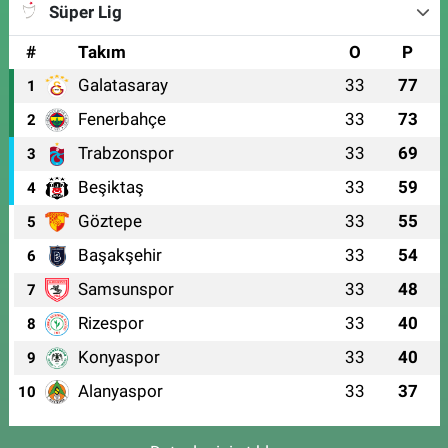
Süper Lig
#
Takım
O
P
Galatasaray
33
77
1
Fenerbahçe
33
73
2
Trabzonspor
33
69
3
Beşiktaş
33
59
4
Göztepe
33
55
5
Başakşehir
33
54
6
Samsunspor
33
48
7
Rizespor
33
40
8
Konyaspor
33
40
9
Alanyaspor
33
37
10