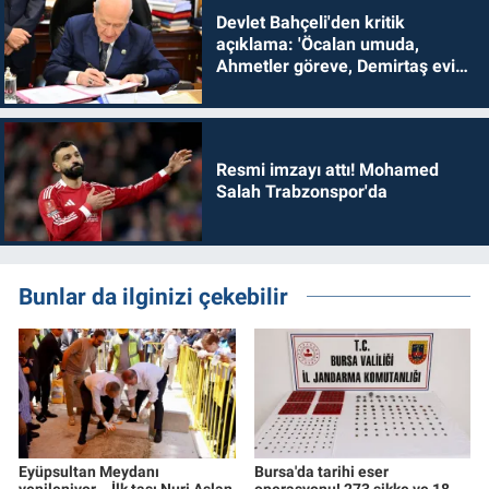
Devlet Bahçeli'den kritik
açıklama: 'Öcalan umuda,
Ahmetler göreve, Demirtaş evine
dönmelidir'
Resmi imzayı attı! Mohamed
Salah Trabzonspor'da
Bunlar da ilginizi çekebilir
Eyüpsultan Meydanı
Bursa'da tarihi eser