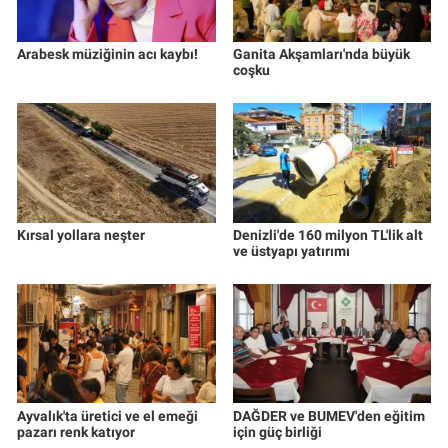
Arabesk müziğinin acı kaybı!
Ganita Akşamları'nda büyük
coşku
Kırsal yollara neşter
Denizli'de 160 milyon TL'lik alt
ve üstyapı yatırımı
Ayvalık'ta üretici ve el emeği
DAĞDER ve BUMEV'den eğitim
pazarı renk katıyor
için güç birliği