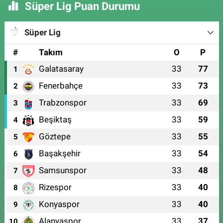
Süper Lig Puan Durumu
Süper Lig
#
Takım
O
P
Galatasaray
33
77
1
Fenerbahçe
33
73
2
Trabzonspor
33
69
3
Beşiktaş
33
59
4
Göztepe
33
55
5
Başakşehir
33
54
6
Samsunspor
33
48
7
Rizespor
33
40
8
Konyaspor
33
40
9
Alanyaspor
33
37
10