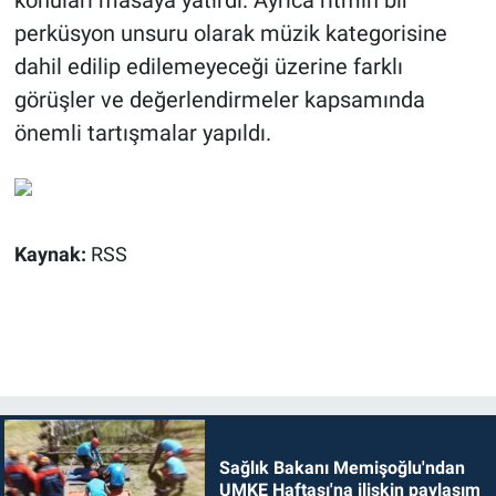
konuları masaya yatırdı. Ayrıca ritmin bir
perküsyon unsuru olarak müzik kategorisine
dahil edilip edilemeyeceği üzerine farklı
görüşler ve değerlendirmeler kapsamında
önemli tartışmalar yapıldı.
Kaynak:
RSS
Sağlık Bakanı Memişoğlu'ndan
UMKE Haftası'na ilişkin paylaşım