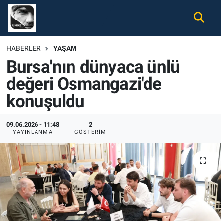
Gündem
Nöbetçi Eczaneler
HABERLER
YAŞAM
Bursa'nın dünyaca ünlü
Ekonomi
Hava Durumu
değeri Osmangazi'de
Spor
Namaz Vakitleri
konuşuldu
Magazin
Trafik Durumu
09.06.2026 - 11:48
2
YAYINLANMA
GÖSTERIM
Tüm Haberler
Süper Lig Puan Durumu ve Fikstür
İletişim
Tüm Manşetler
Künye
Son Dakika Haberleri
Haber Arşivi