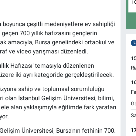
1
ih boyunca çeşitli medeniyetlere ev sahipliği
 geçen 700 yıllık hafızasını gençlerin
ak amacıyla, Bursa genelindeki ortaokul ve
ğraf ve video yarışması düzenledi.
1
Yıllık Hafızası' temasıyla düzenlenen
Ri
zere iki ayrı kategoride gerçekleştirilecek.
1
ı vizyona sahip ve toplumsal sorumluluğu
Fa
i olan İstanbul Gelişim Üniversitesi, bilimi,
Ga
a ele alan yaklaşımıyla eğitimde fark yaratan
Sa
yor.
17
elişim Üniversitesi, Bursa'nın fethinin 700.