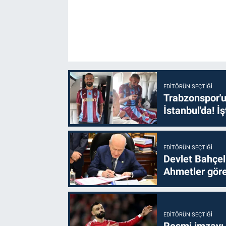
EDITÖRÜN SEÇTIĞI
Trabzonspor'u
İstanbul'da! İş
EDITÖRÜN SEÇTIĞI
Devlet Bahçel
Ahmetler göre
EDITÖRÜN SEÇTIĞI
Resmi imzayı