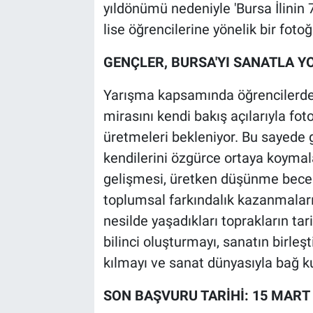
yıldönümü nedeniyle 'Bursa İlinin 7
lise öğrencilerine yönelik bir foto
GENÇLER, BURSA'YI SANATLA 
Yarışma kapsamında öğrencilerden;
mirasını kendi bakış açılarıyla fot
üretmeleri bekleniyor. Bu sayede 
kendilerini özgürce ortaya koymalar
gelişmesi, üretken düşünme becer
toplumsal farkındalık kazanmalar
nesilde yaşadıkları toprakların tari
bilinci oluşturmayı, sanatın birleş
kılmayı ve sanat dünyasıyla bağ k
SON BAŞVURU TARİHİ: 15 MART