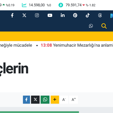
9
14.598,00
79.591,74
%
0.19
%
0
%
-1.82
e mücadele
13:08
Yenimuhacir Mezarlığı'na anlamlı hayr
çlerin
-
+
A
A