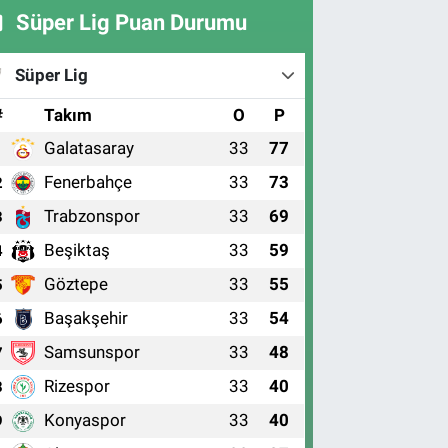
Süper Lig Puan Durumu
Süper Lig
#
Takım
O
P
Galatasaray
33
77
1
Fenerbahçe
33
73
2
Trabzonspor
33
69
3
Beşiktaş
33
59
4
Göztepe
33
55
5
Başakşehir
33
54
6
Samsunspor
33
48
7
Rizespor
33
40
8
Konyaspor
33
40
9