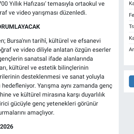
00 Yıllık Hafızası' temasıyla ortaokul ve
Ka
ğraf ve video yarışması düzenledi.
Fe
YORUMLAYACAK
Tr
Ka
 Bursa'nın tarihî, kültürel ve efsanevi
oğraf ve video diliyle anlatan özgün eserler
An
gençlerin sanatsal ifade alanlarında
ı, kültürel ve estetik bilinçlerinin
ilerinin desteklenmesi ve sanat yoluyla
ı hedefleniyor. Yarışma aynı zamanda genç
hine ve kültürel mirasına karşı duyarlılık
tirici gücüyle genç yetenekleri görünür
urmalarını amaçlıyor.
 2026