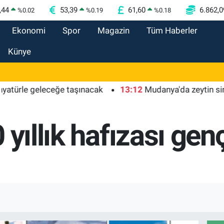
,44
53,39
61,60
6.862,0
%
0.02
%
0.19
%
0.18
Ekonomi
Spor
Magazin
Tüm Haberler
Künye
e geleceğe taşınacak
13:12
Mudanya'da zeytin sineğiyl
 yıllık hafızası gen