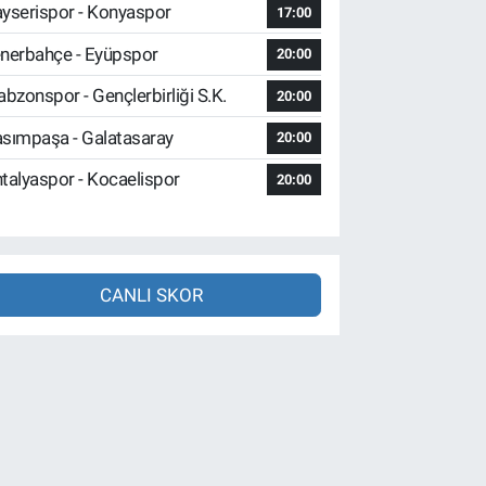
yserispor - Konyaspor
17:00
nerbahçe - Eyüpspor
20:00
abzonspor - Gençlerbirliği S.K.
20:00
sımpaşa - Galatasaray
20:00
talyaspor - Kocaelispor
20:00
CANLI SKOR