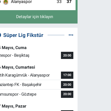
Alanyaspor
33
37
0
Detaylar için tıklayın
Süper Lig Fikstür
5 Mayıs, Cuma
zespor - Beşiktaş
20:00
6 Mayıs, Cumartesi
tih Karagümrük - Alanyaspor
17:00
ziantep FK - Başakşehir
20:00
msunspor - Göztepe
20:00
 Mayıs, Pazar