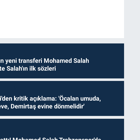
n yeni transferi Mohamed Salah
te Salah'ın ilk sözleri
i'den kritik açıklama: 'Öcalan umuda,
ve, Demirtaş evine dönmelidir'
 attı! Mohamed Salah Trabzonspor'da