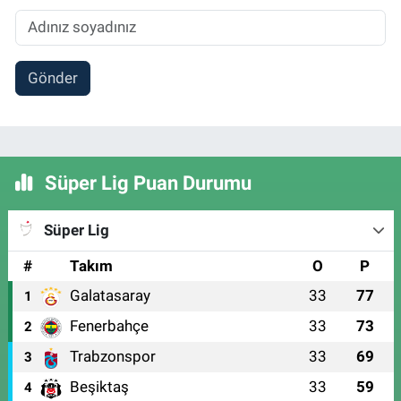
Gönder
Süper Lig Puan Durumu
Süper Lig
#
Takım
O
P
Galatasaray
33
77
1
Fenerbahçe
33
73
2
Trabzonspor
33
69
3
Beşiktaş
33
59
4