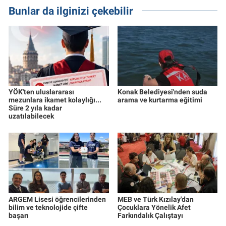
Bunlar da ilginizi çekebilir
YÖK'ten uluslararası
Konak Belediyesi'nden suda
mezunlara ikamet kolaylığı...
arama ve kurtarma eğitimi
Süre 2 yıla kadar
uzatılabilecek
ARGEM Lisesi öğrencilerinden
MEB ve Türk Kızılay'dan
bilim ve teknolojide çifte
Çocuklara Yönelik Afet
başarı
Farkındalık Çalıştayı