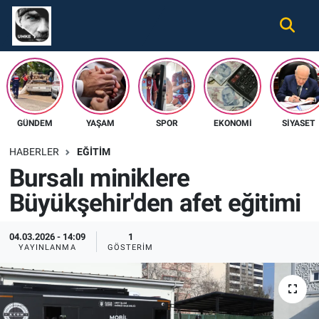
Gündem
Nöbetçi Eczaneler
Ekonomi
Hava Durumu
GÜNDEM
YAŞAM
SPOR
EKONOMI
SIYASET
Spor
Namaz Vakitleri
HABERLER
EĞITIM
Magazin
Trafik Durumu
Bursalı miniklere
Büyükşehir'den afet eğitimi
Tüm Haberler
Süper Lig Puan Durumu ve Fikstür
İletişim
Tüm Manşetler
04.03.2026 - 14:09
1
YAYINLANMA
GÖSTERIM
Künye
Son Dakika Haberleri
Haber Arşivi