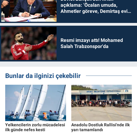
açıklama: 'Öcalan umuda,
Ahmetler göreve, Demirtaş evine
dönmelidir'
Resmi imzayı attı! Mohamed
Salah Trabzonspor'da
Bunlar da ilginizi çekebilir
Yelkencilerin zorlu mücadelesi
Anadolu Dostluk Rallisi'nde ilk
ilk günde nefes kesti
yarı tamamlandı