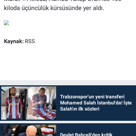
kiloda üçüncülük kürsüsünde yer aldı.
Kaynak:
RSS
Trabzonspor'un yeni transferi
Mohamed Salah İstanbul'da! İşte
Salah'ın ilk sözleri
Devlet Bahçeli'den kritik