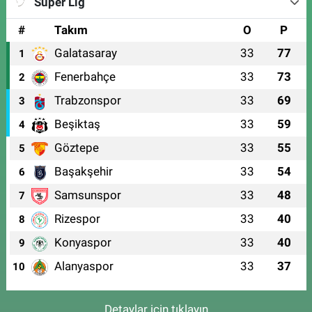
Süper Lig
#
Takım
O
P
Galatasaray
33
77
1
Fenerbahçe
33
73
2
Trabzonspor
33
69
3
Beşiktaş
33
59
4
Göztepe
33
55
5
Başakşehir
33
54
6
Samsunspor
33
48
7
Rizespor
33
40
8
Konyaspor
33
40
9
Alanyaspor
33
37
10
Detaylar için tıklayın