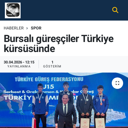
Gündem
Nöbetçi Eczaneler
HABERLER
SPOR
Bursalı güreşçiler Türkiye
Ekonomi
Hava Durumu
kürsüsünde
Spor
Namaz Vakitleri
30.04.2026 - 12:15
1
Magazin
Trafik Durumu
YAYINLANMA
GÖSTERIM
Tüm Haberler
Süper Lig Puan Durumu ve Fikstür
İletişim
Tüm Manşetler
Künye
Son Dakika Haberleri
Haber Arşivi