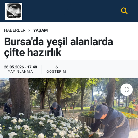
Gündem
Nöbetçi Eczaneler
HABERLER
YAŞAM
Bursa'da yeşil alanlarda
Ekonomi
Hava Durumu
çifte hazırlık
Spor
Namaz Vakitleri
26.05.2026 - 17:48
6
Magazin
Trafik Durumu
YAYINLANMA
GÖSTERIM
Tüm Haberler
Süper Lig Puan Durumu ve Fikstür
İletişim
Tüm Manşetler
Künye
Son Dakika Haberleri
Haber Arşivi