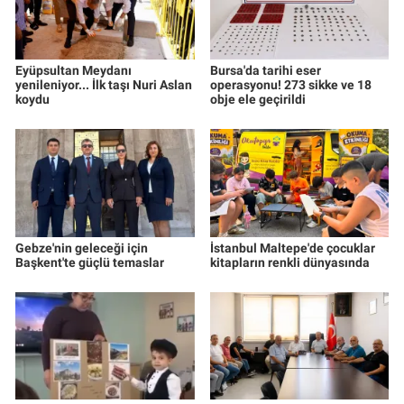
Eyüpsultan Meydanı
Bursa'da tarihi eser
yenileniyor... İlk taşı Nuri Aslan
operasyonu! 273 sikke ve 18
koydu
obje ele geçirildi
Gebze'nin geleceği için
İstanbul Maltepe'de çocuklar
Başkent'te güçlü temaslar
kitapların renkli dünyasında