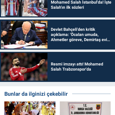
Mohamed Salah İstanbul'da! İşte
Salah'ın ilk sözleri
Devlet Bahçeli'den kritik
açıklama: 'Öcalan umuda,
Ahmetler göreve, Demirtaş evine
dönmelidir'
Resmi imzayı attı! Mohamed
Salah Trabzonspor'da
Bunlar da ilginizi çekebilir