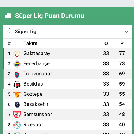
Süper Lig Puan Durumu
Süper Lig
#
Takım
O
P
Galatasaray
33
77
1
Fenerbahçe
33
73
2
Trabzonspor
33
69
3
Beşiktaş
33
59
4
Göztepe
33
55
5
Başakşehir
33
54
6
Samsunspor
33
48
7
Rizespor
33
40
8