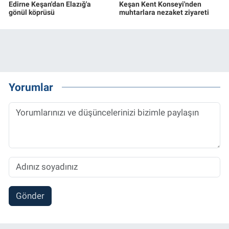
Edirne Keşan'dan Elazığ'a
Keşan Kent Konseyi'nden
gönül köprüsü
muhtarlara nezaket ziyareti
Yorumlar
Gönder