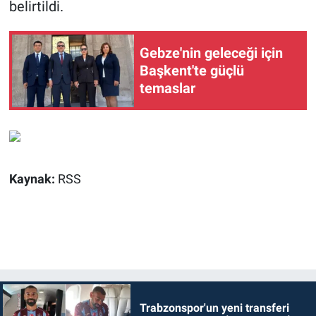
belirtildi.
Gebze'nin geleceği için
Başkent'te güçlü
temaslar
Kaynak:
RSS
Trabzonspor'un yeni transferi