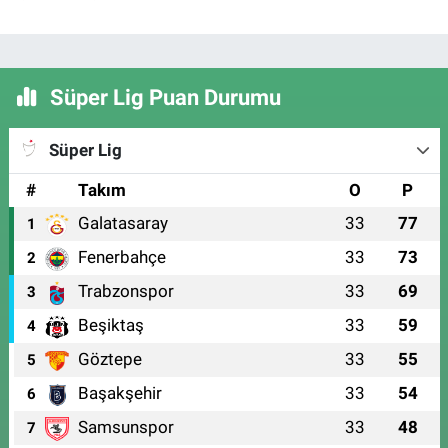
Süper Lig Puan Durumu
Süper Lig
#
Takım
O
P
Galatasaray
33
77
1
Fenerbahçe
33
73
2
Trabzonspor
33
69
3
Beşiktaş
33
59
4
Göztepe
33
55
5
Başakşehir
33
54
6
Samsunspor
33
48
7