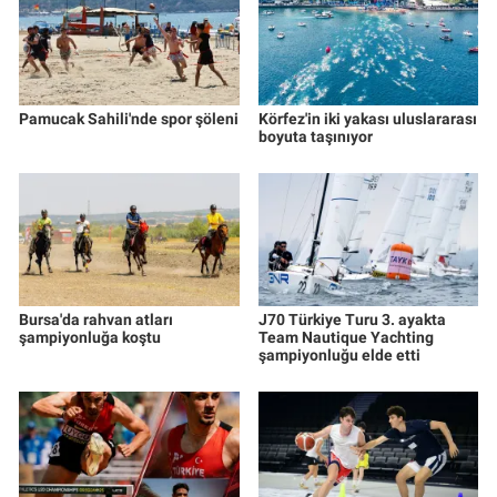
Pamucak Sahili'nde spor şöleni
Körfez'in iki yakası uluslararası
boyuta taşınıyor
Bursa'da rahvan atları
J70 Türkiye Turu 3. ayakta
şampiyonluğa koştu
Team Nautique Yachting
şampiyonluğu elde etti