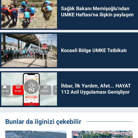
Sağlık Bakanı Memişoğlu'ndan
UMKE Haftası'na ilişkin paylaşım
Kocaeli Bölge UMKE Tatbikatı
İhbar, İlk Yardım, Afet... HAYAT
112 Acil Uygulaması Genişliyor
Bunlar da ilginizi çekebilir