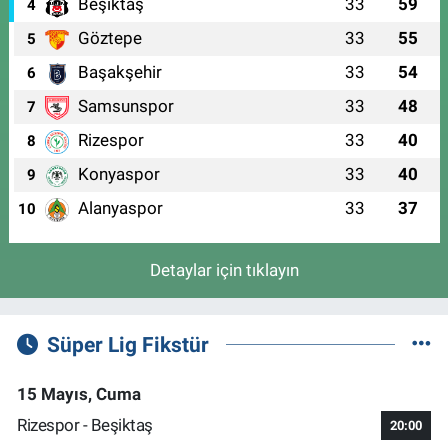
Beşiktaş
33
59
4
Göztepe
33
55
5
Başakşehir
33
54
6
Samsunspor
33
48
7
Rizespor
33
40
8
Konyaspor
33
40
9
Alanyaspor
33
37
10
Detaylar için tıklayın
Süper Lig Fikstür
15 Mayıs, Cuma
Rizespor - Beşiktaş
20:00