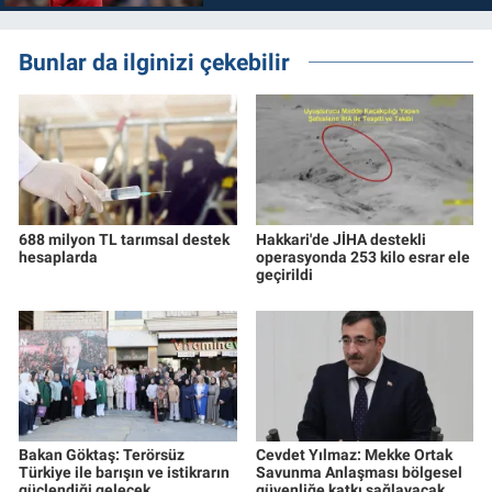
Bunlar da ilginizi çekebilir
688 milyon TL tarımsal destek
Hakkari'de JİHA destekli
hesaplarda
operasyonda 253 kilo esrar ele
geçirildi
Bakan Göktaş: Terörsüz
Cevdet Yılmaz: Mekke Ortak
Türkiye ile barışın ve istikrarın
Savunma Anlaşması bölgesel
güçlendiği gelecek
güvenliğe katkı sağlayacak