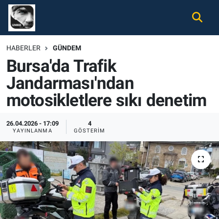
Gündem
Nöbetçi Eczaneler
HABERLER
GÜNDEM
Bursa'da Trafik
Ekonomi
Hava Durumu
Jandarması'ndan
Spor
Namaz Vakitleri
motosikletlere sıkı denetim
Magazin
Trafik Durumu
26.04.2026 - 17:09
4
YAYINLANMA
GÖSTERIM
Tüm Haberler
Süper Lig Puan Durumu ve Fikstür
İletişim
Tüm Manşetler
Künye
Son Dakika Haberleri
Haber Arşivi