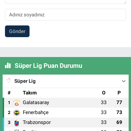
Gönder
Süper Lig Puan Durumu
Süper Lig
#
Takım
O
P
Galatasaray
33
77
1
Fenerbahçe
33
73
2
Trabzonspor
33
69
3