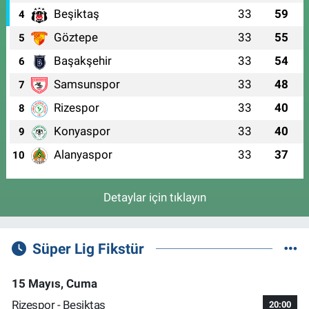
Beşiktaş
33
59
4
Göztepe
33
55
5
Başakşehir
33
54
6
Samsunspor
33
48
7
Rizespor
33
40
8
Konyaspor
33
40
9
Alanyaspor
33
37
10
Detaylar için tıklayın
Süper Lig Fikstür
15 Mayıs, Cuma
Rizespor - Beşiktaş
20:00