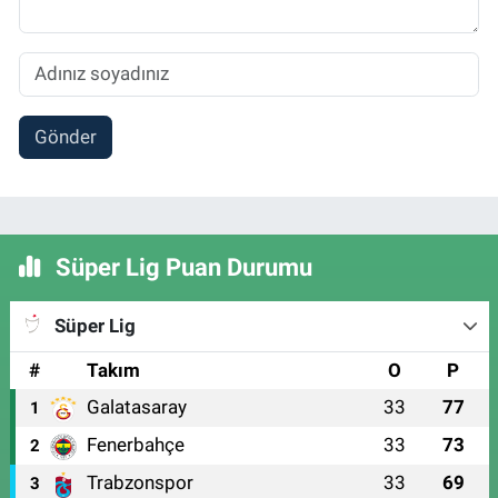
Gönder
Süper Lig Puan Durumu
Süper Lig
#
Takım
O
P
Galatasaray
33
77
1
Fenerbahçe
33
73
2
Trabzonspor
33
69
3