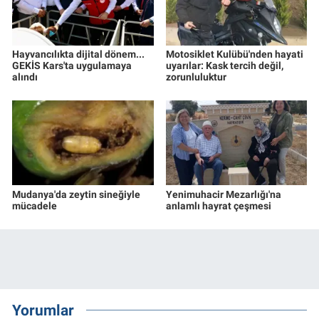
Hayvancılıkta dijital dönem...
Motosiklet Kulübü'nden hayati
GEKİS Kars'ta uygulamaya
uyarılar: Kask tercih değil,
alındı
zorunluluktur
Mudanya'da zeytin sineğiyle
Yenimuhacir Mezarlığı'na
mücadele
anlamlı hayrat çeşmesi
Yorumlar