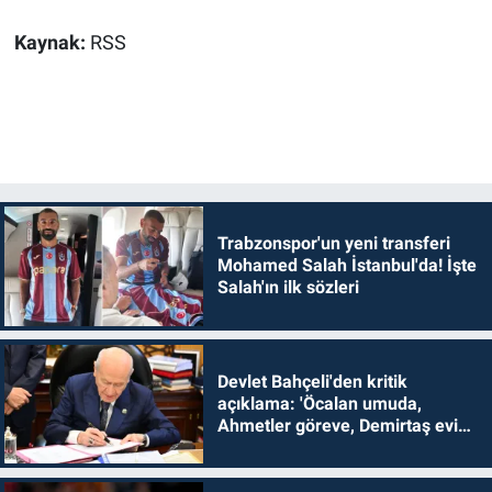
Kaynak:
RSS
Trabzonspor'un yeni transferi
Mohamed Salah İstanbul'da! İşte
Salah'ın ilk sözleri
Devlet Bahçeli'den kritik
açıklama: 'Öcalan umuda,
Ahmetler göreve, Demirtaş evine
dönmelidir'