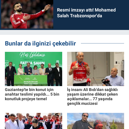
Resmi imzayı attı! Mohamed
Salah Trabzonspor'da
Bunlar da ilginizi çekebilir
Gaziantep'te bin konut için
İş insanı Ali Bıdı'dan sağlıklı
anahtar teslimi yapıldı... 5 bin
yaşam üzerine dikkat çeken
konutluk projeye temel
açıklamalar... 77 yaşında
gençlik mucizesi