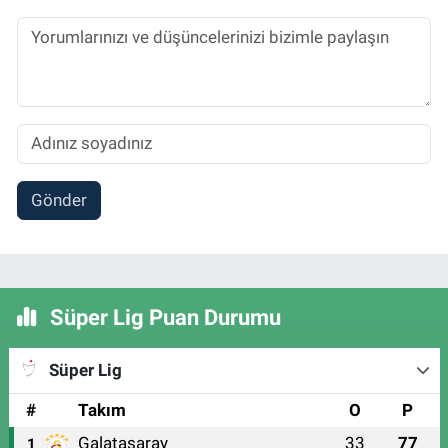
Gönder
Süper Lig Puan Durumu
Süper Lig
#
Takım
O
P
Galatasaray
33
77
1