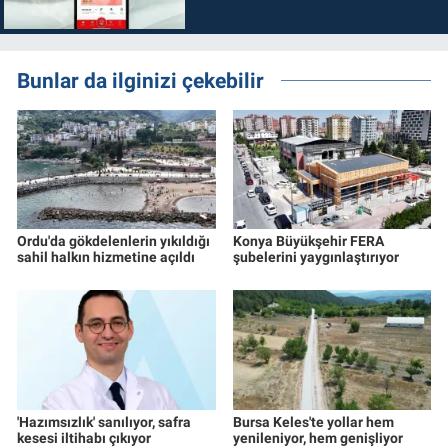
Bunlar da ilginizi çekebilir
Ordu'da gökdelenlerin yıkıldığı
Konya Büyükşehir FERA
sahil halkın hizmetine açıldı
şubelerini yaygınlaştırıyor
'Hazımsızlık' sanılıyor, safra
Bursa Keles'te yollar hem
kesesi iltihabı çıkıyor
yenileniyor, hem genişliyor