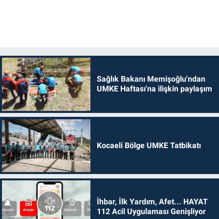
Sağlık Bakanı Memişoğlu'ndan
UMKE Haftası'na ilişkin paylaşım
Kocaeli Bölge UMKE Tatbikatı
İhbar, İlk Yardım, Afet... HAYAT
112 Acil Uygulaması Genişliyor