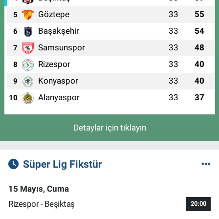
Göztepe
33
55
5
Başakşehir
33
54
6
Samsunspor
33
48
7
Rizespor
33
40
8
Konyaspor
33
40
9
Alanyaspor
33
37
10
Detaylar için tıklayın
Süper Lig Fikstür
15 Mayıs, Cuma
Rizespor - Beşiktaş
20:00