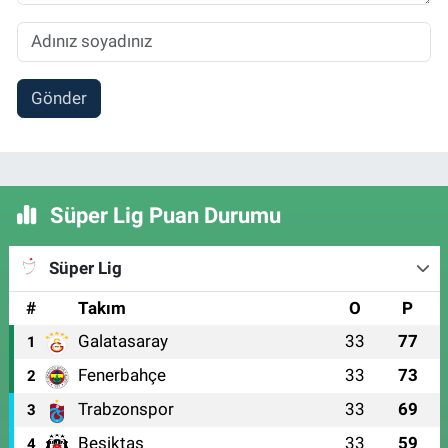
Gönder
Süper Lig Puan Durumu
Süper Lig
#
Takım
O
P
Galatasaray
33
77
1
Fenerbahçe
33
73
2
Trabzonspor
33
69
3
Beşiktaş
33
59
4