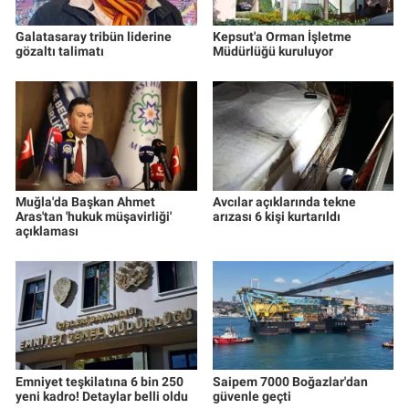
Galatasaray tribün liderine
Kepsut'a Orman İşletme
gözaltı talimatı
Müdürlüğü kuruluyor
Muğla'da Başkan Ahmet
Avcılar açıklarında tekne
Aras'tan 'hukuk müşavirliği'
arızası 6 kişi kurtarıldı
açıklaması
Emniyet teşkilatına 6 bin 250
Saipem 7000 Boğazlar'dan
yeni kadro! Detaylar belli oldu
güvenle geçti