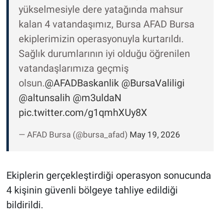
yükselmesiyle dere yatağında mahsur
kalan 4 vatandaşımız, Bursa AFAD Bursa
ekiplerimizin operasyonuyla kurtarıldı.
Sağlık durumlarının iyi olduğu öğrenilen
vatandaşlarımıza geçmiş
olsun.
@AFADBaskanlik
@BursaValiligi
@altunsalih
@m3uldaN
pic.twitter.com/g1qmhXUy8X
— AFAD Bursa (@bursa_afad)
May 19, 2026
Ekiplerin gerçekleştirdiği operasyon sonucunda
4 kişinin güvenli bölgeye tahliye edildiği
bildirildi.