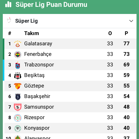
Süper Lig Puan Durumu
Süper Lig
#
Takım
O
P
Galatasaray
33
77
1
Fenerbahçe
33
73
2
Trabzonspor
33
69
3
Beşiktaş
33
59
4
Göztepe
33
55
5
Başakşehir
33
54
6
Samsunspor
33
48
7
Rizespor
33
40
8
Konyaspor
33
40
9
Alanyaspor
33
37
10