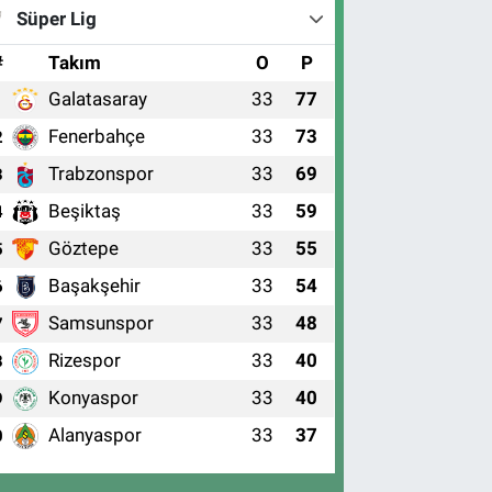
Süper Lig
#
Takım
O
P
Galatasaray
33
77
1
Fenerbahçe
33
73
2
Trabzonspor
33
69
3
Beşiktaş
33
59
4
Göztepe
33
55
5
Başakşehir
33
54
6
Samsunspor
33
48
7
Rizespor
33
40
8
Konyaspor
33
40
9
Alanyaspor
33
37
0