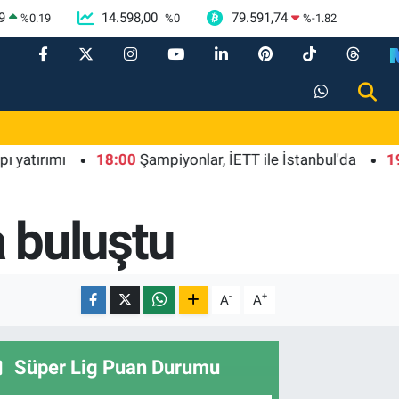
9
14.598,00
79.591,74
%
0.19
%
0
%
-1.82
ımı
18:00
Şampiyonlar, İETT ile İstanbul'da
19:00
Ga
a buluştu
-
+
A
A
Süper Lig Puan Durumu