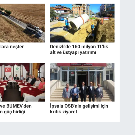
llara neşter
Denizli'de 160 milyon TL'lik
alt ve üstyapı yatırımı
ve BUMEV'den
İpsala OSB'nin gelişimi için
n güç birliği
kritik ziyaret