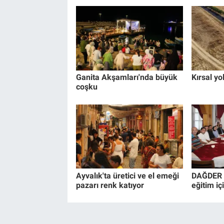
Ganita Akşamları'nda büyük
Kırsal yo
coşku
Ayvalık'ta üretici ve el emeği
DAĞDER 
pazarı renk katıyor
eğitim içi