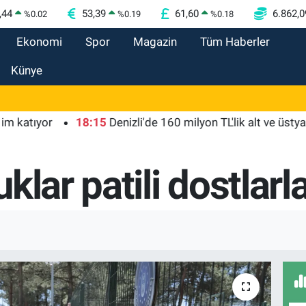
,44
53,39
61,60
6.862,0
%
0.02
%
0.19
%
0.18
Ekonomi
Spor
Magazin
Tüm Haberler
Künye
ıyor
18:15
Denizli'de 160 milyon TL'lik alt ve üstyapı yatır
klar patili dostlarl