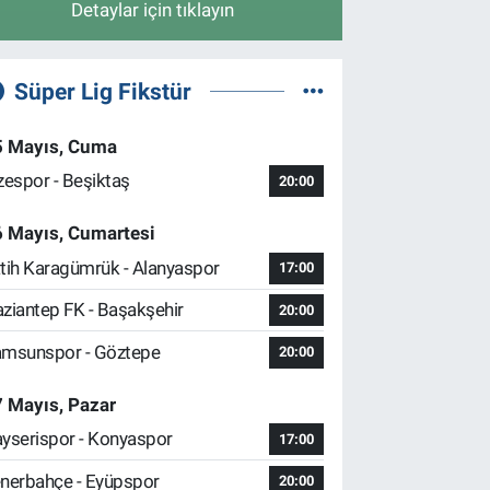
Detaylar için tıklayın
Süper Lig Fikstür
5 Mayıs, Cuma
zespor - Beşiktaş
20:00
6 Mayıs, Cumartesi
tih Karagümrük - Alanyaspor
17:00
ziantep FK - Başakşehir
20:00
msunspor - Göztepe
20:00
 Mayıs, Pazar
yserispor - Konyaspor
17:00
nerbahçe - Eyüpspor
20:00