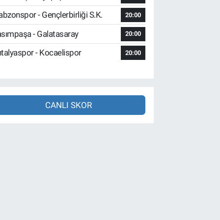
abzonspor - Gençlerbirliği S.K.
20:00
sımpaşa - Galatasaray
20:00
talyaspor - Kocaelispor
20:00
CANLI SKOR