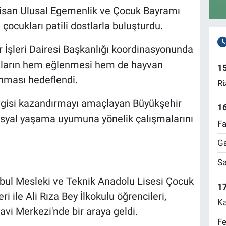
Nisan Ulusal Egemenlik ve Çocuk Bayramı
çocukları patili dostlarla buluşturdu.
r İşleri Dairesi Başkanlığı koordinasyonunda
ukların hem eğlenmesi hem de hayvan
1
anması hedeflendi.
Ri
vgisi kazandırmayı amaçlayan Büyükşehir
1
sosyal yaşama uyumuna yönelik çalışmalarını
Fa
Ga
Sa
bul Mesleki ve Teknik Anadolu Lisesi Çocuk
17
i ile Ali Rıza Bey İlkokulu öğrencileri,
Ka
i Merkezi'nde bir araya geldi.
Fe