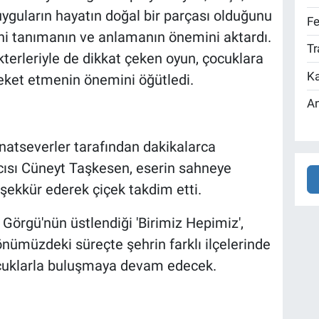
duyguların hayatın doğal bir parçası olduğunu
Fe
rini tanımanın ve anlamanın önemini aktardı.
Tr
terleriyle de dikkat çeken oyun, çocuklara
Ka
eket etmenin önemini öğütledi.
An
natseverler tarafından dakikalarca
cısı Cüneyt Taşkesen, eserin sahneye
ekkür ederek çiçek takdim etti.
Görgü'nün üstlendiği 'Birimiz Hepimiz',
nümüzdeki süreçte şehrin farklı ilçelerinde
ocuklarla buluşmaya devam edecek.