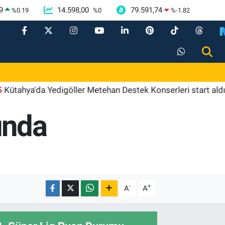
9
14.598,00
79.591,74
%
0.19
%
0
%
-1.82
ya'da Yedigöller Metehan Destek Konserleri start aldı
1
unda
-
+
A
A