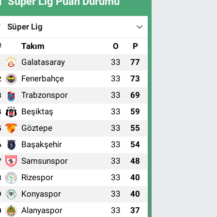
Süper Lig Puan Durumu
Süper Lig
#
Takım
O
P
Galatasaray
33
77
1
Fenerbahçe
33
73
2
Trabzonspor
33
69
3
Beşiktaş
33
59
4
Göztepe
33
55
5
Başakşehir
33
54
6
Samsunspor
33
48
7
Rizespor
33
40
8
Konyaspor
33
40
9
Alanyaspor
33
37
0