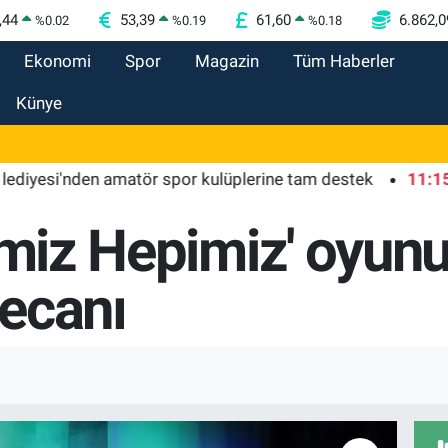
,44
53,39
61,60
6.862,0
%
0.02
%
0.19
%
0.18
Ekonomi
Spor
Magazin
Tüm Haberler
Künye
i'nden amatör spor kulüplerine tam destek
11:15
Kütah
rimiz Hepimiz' oyun
ecanı