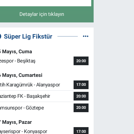
Detaylar için tıklayın
Süper Lig Fikstür
5 Mayıs, Cuma
zespor - Beşiktaş
20:00
6 Mayıs, Cumartesi
tih Karagümrük - Alanyaspor
17:00
ziantep FK - Başakşehir
20:00
msunspor - Göztepe
20:00
 Mayıs, Pazar
yserispor - Konyaspor
17:00