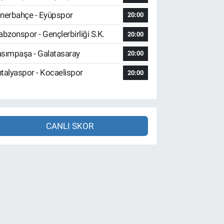
nerbahçe - Eyüpspor
20:00
abzonspor - Gençlerbirliği S.K.
20:00
sımpaşa - Galatasaray
20:00
talyaspor - Kocaelispor
20:00
CANLI SKOR