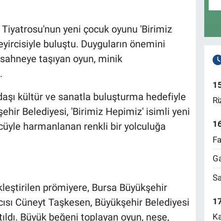
 Tiyatrosu'nun yeni çocuk oyunu 'Birimiz
eyircisiyle buluştu. Duyguların önemini
a sahneye taşıyan oyun, minik
.
1
aşı kültür ve sanatla buluşturma hedefiyle
Ri
hir Belediyesi, 'Birimiz Hepimiz' isimli yeni
1
cüyle harmanlanan renkli bir yolculuğa
Fa
Ga
Sa
leştirilen prömiyere, Bursa Büyükşehir
17
cısı Cüneyt Taşkesen, Büyükşehir Belediyesi
katıldı. Büyük beğeni toplayan oyun, neşe,
Ka