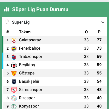
Süper Lig Puan Durumu
Süper Lig
#
Takım
O
P
Galatasaray
33
77
1
Fenerbahçe
33
73
2
Trabzonspor
33
69
3
Beşiktaş
33
59
4
Göztepe
33
55
5
Başakşehir
33
54
6
Samsunspor
33
48
7
Rizespor
33
40
8
Konyaspor
33
40
9