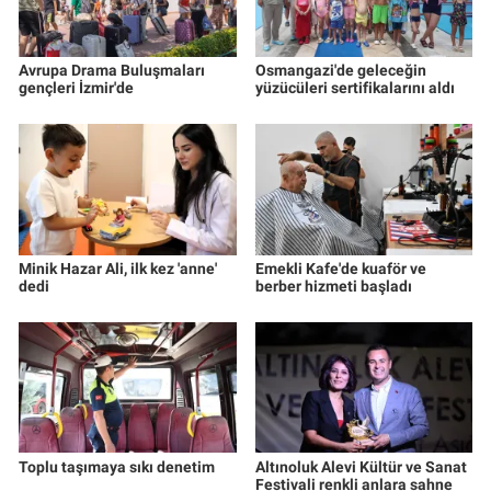
Avrupa Drama Buluşmaları
Osmangazi'de geleceğin
gençleri İzmir'de
yüzücüleri sertifikalarını aldı
Minik Hazar Ali, ilk kez 'anne'
Emekli Kafe'de kuaför ve
dedi
berber hizmeti başladı
Toplu taşımaya sıkı denetim
Altınoluk Alevi Kültür ve Sanat
Festivali renkli anlara sahne