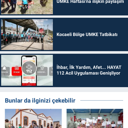
UMKE Haftası'na ilişkin paylaşım
Kocaeli Bölge UMKE Tatbikatı
İhbar, İlk Yardım, Afet... HAYAT
112 Acil Uygulaması Genişliyor
Bunlar da ilginizi çekebilir