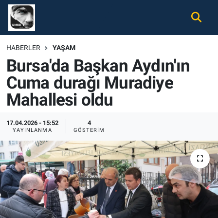
Gündem
Nöbetçi Eczaneler
HABERLER
YAŞAM
Bursa'da Başkan Aydın'ın
Ekonomi
Hava Durumu
Cuma durağı Muradiye
Spor
Namaz Vakitleri
Mahallesi oldu
Magazin
Trafik Durumu
17.04.2026 - 15:52
4
YAYINLANMA
GÖSTERIM
Tüm Haberler
Süper Lig Puan Durumu ve Fikstür
İletişim
Tüm Manşetler
Künye
Son Dakika Haberleri
Haber Arşivi