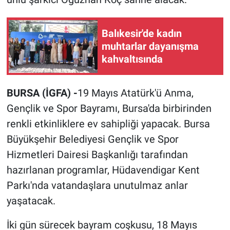
Balıkesir'de kadın
muhtarlar dayanışma
kahvaltısında
BURSA (İGFA) -
19 Mayıs Atatürk'ü Anma,
Gençlik ve Spor Bayramı, Bursa'da birbirinden
renkli etkinliklere ev sahipliği yapacak. Bursa
Büyükşehir Belediyesi Gençlik ve Spor
Hizmetleri Dairesi Başkanlığı tarafından
hazırlanan programlar, Hüdavendigar Kent
Parkı'nda vatandaşlara unutulmaz anlar
yaşatacak.
İki gün sürecek bayram coşkusu, 18 Mayıs