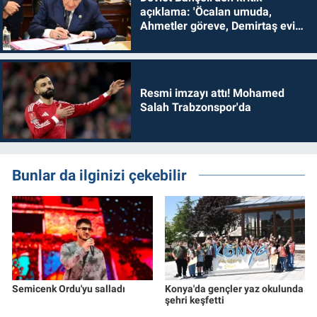
açıklama: 'Öcalan umuda,
Ahmetler göreve, Demirtaş evine
dönmelidir'
Resmi imzayı attı! Mohamed
Salah Trabzonspor'da
Bunlar da ilginizi çekebilir
Semicenk Ordu'yu salladı
Konya'da gençler yaz okulunda
şehri keşfetti