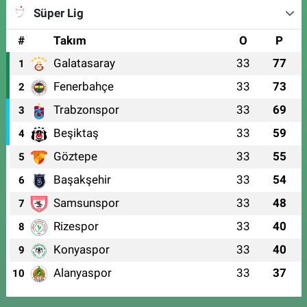
Süper Lig
#
Takım
O
P
Galatasaray
33
77
1
Fenerbahçe
33
73
2
Trabzonspor
33
69
3
Beşiktaş
33
59
4
Göztepe
33
55
5
Başakşehir
33
54
6
Samsunspor
33
48
7
Rizespor
33
40
8
Konyaspor
33
40
9
Alanyaspor
33
37
10