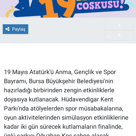
A
-
Paylaş
A
+
19 Mayıs Atatürk'ü Anma, Gençlik ve Spor
Bayramı, Bursa Büyükşehir Belediyesi'nin
hazırladığı birbirinden zengin etkinliklerle
doyasıya kutlanacak. Hüdavendigar Kent
Parkı'nda atölyelerden spor müsabakalarına,
oyun aktivitelerinden simülasyon etkinliklerine
kadar iki gün sürecek kutlamaların finalinde,
ünlü şarkıcı Oğuzhan Koç sahne alacak.