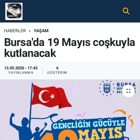
Gündem
Nöbetçi Eczaneler
HABERLER
YAŞAM
Bursa'da 19 Mayıs coşkuyla
Ekonomi
Hava Durumu
kutlanacak
Spor
Namaz Vakitleri
13.05.2026 - 17:43
6
Magazin
Trafik Durumu
YAYINLANMA
GÖSTERIM
Tüm Haberler
Süper Lig Puan Durumu ve Fikstür
İletişim
Tüm Manşetler
Künye
Son Dakika Haberleri
Haber Arşivi