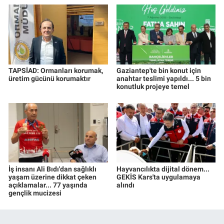
TAPSİAD: Ormanları korumak,
Gaziantep'te bin konut için
üretim gücünü korumaktır
anahtar teslimi yapıldı... 5 bin
konutluk projeye temel
İş insanı Ali Bıdı'dan sağlıklı
Hayvancılıkta dijital dönem...
yaşam üzerine dikkat çeken
GEKİS Kars'ta uygulamaya
açıklamalar... 77 yaşında
alındı
gençlik mucizesi