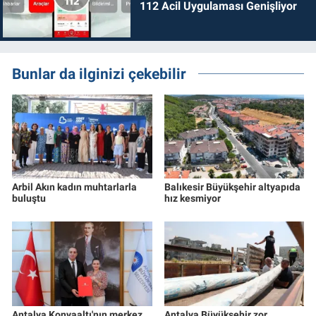
112 Acil Uygulaması Genişliyor
Bunlar da ilginizi çekebilir
Arbil Akın kadın muhtarlarla
Balıkesir Büyükşehir altyapıda
buluştu
hız kesmiyor
Antalya Konyaaltı'nın merkez
Antalya Büyükşehir zor