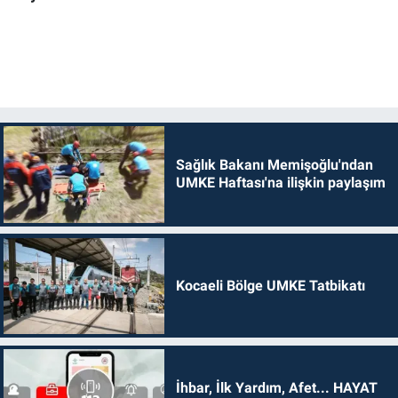
Sağlık Bakanı Memişoğlu'ndan
UMKE Haftası'na ilişkin paylaşım
Kocaeli Bölge UMKE Tatbikatı
İhbar, İlk Yardım, Afet... HAYAT