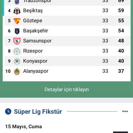
Trabzonspor
33
69
3
Beşiktaş
33
59
4
Göztepe
33
55
5
Başakşehir
33
54
6
Samsunspor
33
48
7
Rizespor
33
40
8
Konyaspor
33
40
9
Alanyaspor
33
37
10
Detaylar için tıklayın
Süper Lig Fikstür
15 Mayıs, Cuma