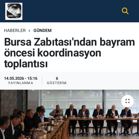
Gündem
Nöbetçi Eczaneler
HABERLER
GÜNDEM
Bursa Zabıtası'ndan bayram
Ekonomi
Hava Durumu
öncesi koordinasyon
Spor
Namaz Vakitleri
toplantısı
Magazin
Trafik Durumu
14.05.2026 - 15:16
6
YAYINLANMA
GÖSTERIM
Tüm Haberler
Süper Lig Puan Durumu ve Fikstür
İletişim
Tüm Manşetler
Künye
Son Dakika Haberleri
Haber Arşivi