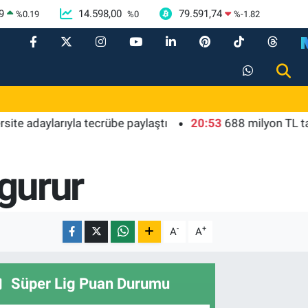
9
14.598,00
79.591,74
%
0.19
%
0
%
-1.82
ıyla tecrübe paylaştı
20:53
688 milyon TL tarımsal dest
 gurur
-
+
A
A
Süper Lig Puan Durumu