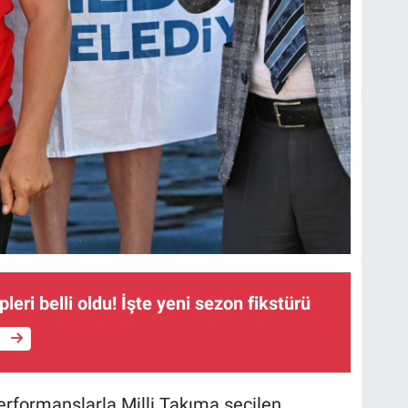
leri belli oldu! İşte yeni sezon fikstürü
e
erformanslarla Milli Takıma seçilen