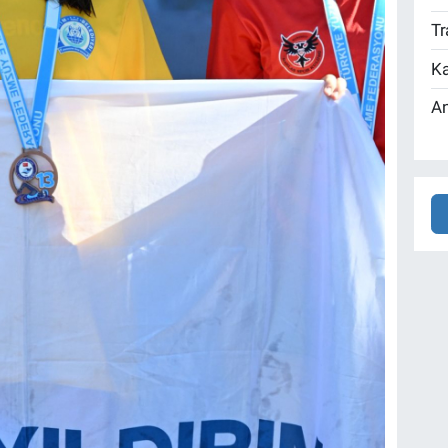
Tr
Ka
An