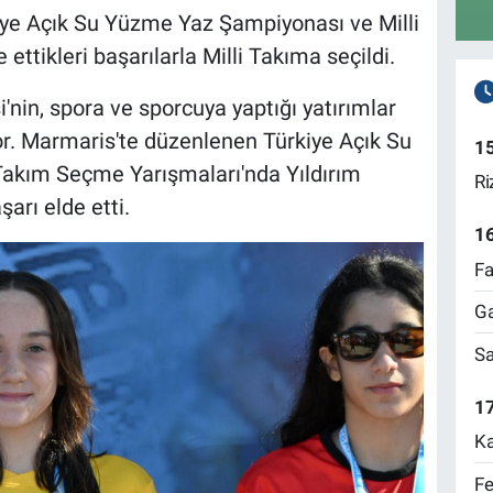
rkiye Açık Su Yüzme Yaz Şampiyonası ve Milli
ttikleri başarılarla Milli Takıma seçildi.
i'nin, spora ve sporcuya yaptığı yatırımlar
. Marmaris'te düzenlenen Türkiye Açık Su
1
akım Seçme Yarışmaları'nda Yıldırım
Ri
arı elde etti.
1
Fa
Ga
Sa
17
Ka
Fe