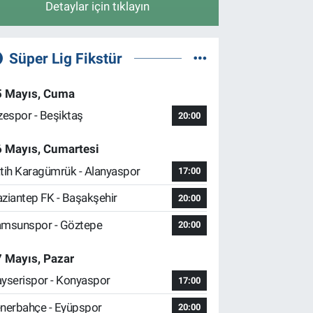
Detaylar için tıklayın
Süper Lig Fikstür
5 Mayıs, Cuma
zespor - Beşiktaş
20:00
6 Mayıs, Cumartesi
tih Karagümrük - Alanyaspor
17:00
ziantep FK - Başakşehir
20:00
msunspor - Göztepe
20:00
 Mayıs, Pazar
yserispor - Konyaspor
17:00
nerbahçe - Eyüpspor
20:00