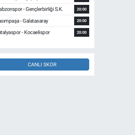
abzonspor - Gençlerbirliği S.K.
20:00
sımpaşa - Galatasaray
20:00
talyaspor - Kocaelispor
20:00
CANLI SKOR