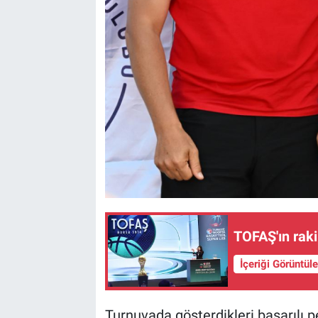
TOFAŞ'ın rakip
İçeriği Görüntül
Turnuvada gösterdikleri başarılı p