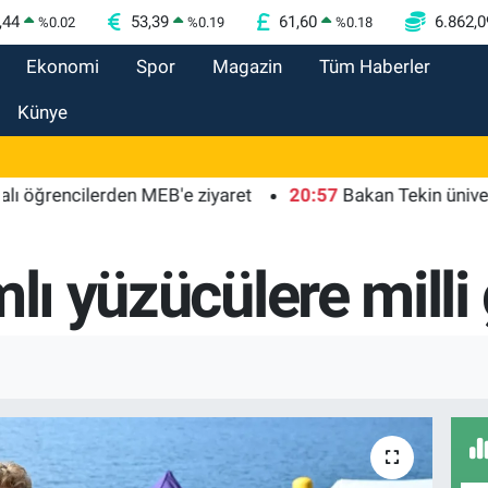
,44
53,39
61,60
6.862,0
%
0.02
%
0.19
%
0.18
Ekonomi
Spor
Magazin
Tüm Haberler
Künye
erden MEB'e ziyaret
20:57
Bakan Tekin üniversite adaylar
mlı yüzücülere milli