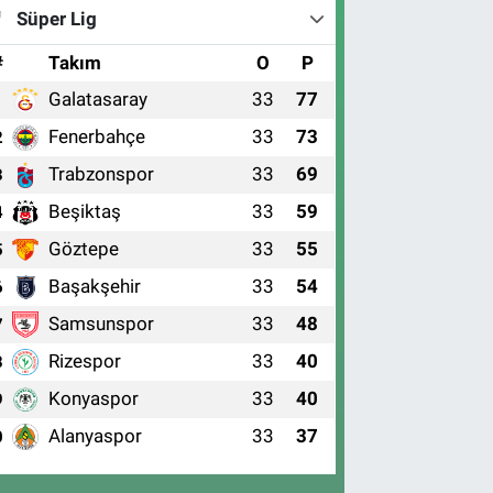
Süper Lig
#
Takım
O
P
Galatasaray
33
77
1
Fenerbahçe
33
73
2
Trabzonspor
33
69
3
Beşiktaş
33
59
4
Göztepe
33
55
5
Başakşehir
33
54
6
Samsunspor
33
48
7
Rizespor
33
40
8
Konyaspor
33
40
9
Alanyaspor
33
37
0