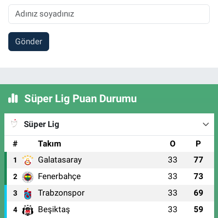
Gönder
Süper Lig Puan Durumu
Süper Lig
#
Takım
O
P
Galatasaray
33
77
1
Fenerbahçe
33
73
2
Trabzonspor
33
69
3
Beşiktaş
33
59
4