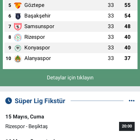
Göztepe
33
55
5
Başakşehir
33
54
6
Samsunspor
33
48
7
Rizespor
33
40
8
Konyaspor
33
40
9
Alanyaspor
33
37
10
Detaylar için tıklayın
Süper Lig Fikstür
15 Mayıs, Cuma
Rizespor - Beşiktaş
20:00