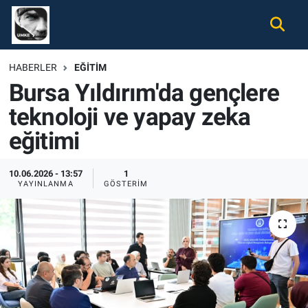
Gündem
Nöbetçi Eczaneler
HABERLER
EĞITIM
Bursa Yıldırım'da gençlere
Ekonomi
Hava Durumu
teknoloji ve yapay zeka
Spor
Namaz Vakitleri
eğitimi
Magazin
Trafik Durumu
10.06.2026 - 13:57
1
YAYINLANMA
GÖSTERIM
Tüm Haberler
Süper Lig Puan Durumu ve Fikstür
İletişim
Tüm Manşetler
Künye
Son Dakika Haberleri
Haber Arşivi