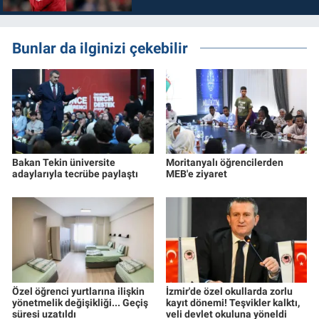
Bunlar da ilginizi çekebilir
Bakan Tekin üniversite
Moritanyalı öğrencilerden
adaylarıyla tecrübe paylaştı
MEB'e ziyaret
Özel öğrenci yurtlarına ilişkin
İzmir'de özel okullarda zorlu
yönetmelik değişikliği... Geçiş
kayıt dönemi! Teşvikler kalktı,
süresi uzatıldı
veli devlet okuluna yöneldi