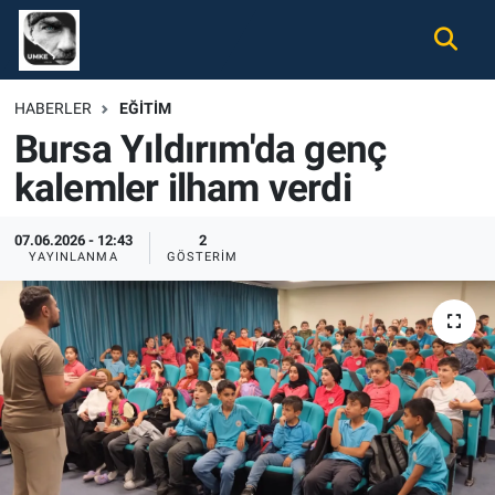
Gündem
Nöbetçi Eczaneler
HABERLER
EĞITIM
Bursa Yıldırım'da genç
Ekonomi
Hava Durumu
kalemler ilham verdi
Spor
Namaz Vakitleri
07.06.2026 - 12:43
2
Magazin
Trafik Durumu
YAYINLANMA
GÖSTERIM
Tüm Haberler
Süper Lig Puan Durumu ve Fikstür
İletişim
Tüm Manşetler
Künye
Son Dakika Haberleri
Haber Arşivi