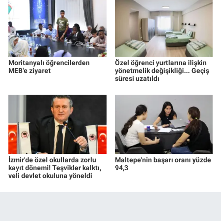
Moritanyalı öğrencilerden
Özel öğrenci yurtlarına ilişkin
MEB'e ziyaret
yönetmelik değişikliği... Geçiş
süresi uzatıldı
İzmir'de özel okullarda zorlu
Maltepe'nin başarı oranı yüzde
kayıt dönemi! Teşvikler kalktı,
94,3
veli devlet okuluna yöneldi