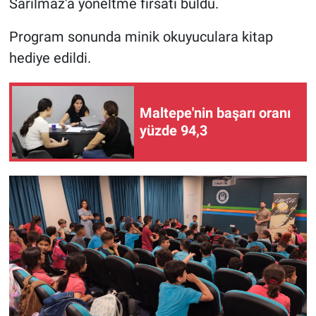
Sarılmaz'a yöneltme fırsatı buldu.
Program sonunda minik okuyuculara kitap
hediye edildi.
Maltepe'nin başarı oranı
yüzde 94,3