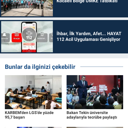
Kocaeli Bölge UMKE Tatbikatı
İhbar, İlk Yardım, Afet... HAYAT
112 Acil Uygulaması Genişliyor
Bunlar da ilginizi çekebilir
KARBEM'den LGS'de yüzde
Bakan Tekin üniversite
95,7 başarı
adaylarıyla tecrübe paylaştı