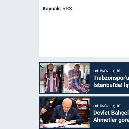
Kaynak:
RSS
EDITÖRÜN SEÇTIĞI
Trabzonspor'u
İstanbul'da! İş
EDITÖRÜN SEÇTIĞI
Devlet Bahçel
Ahmetler göre