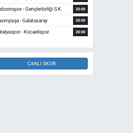
abzonspor - Gençlerbirliği S.K.
20:00
sımpaşa - Galatasaray
20:00
talyaspor - Kocaelispor
20:00
CANLI SKOR