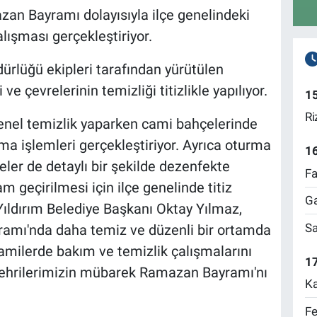
zan Bayramı dolayısıyla ilçe genelindeki
lışması gerçekleştiriyor.
ürlüğü ekipleri tarafından yürütülen
e çevrelerinin temizliği titizlikle yapılıyor.
1
Ri
 genel temizlik yaparken cami bahçelerinde
a işlemleri gerçekleştiriyor. Ayrıca oturma
1
eler de detaylı bir şekilde dezenfekte
Fa
am geçirilmesi için ilçe genelinde titiz
Ga
 Yıldırım Belediye Başkanı Oktay Yılmaz,
Sa
amı'nda daha temiz ve düzenli bir ortamda
camilerde bakım ve temizlik çalışmalarını
17
hrilerimizin mübarek Ramazan Bayramı'nı
Ka
Fe