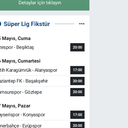
Detaylar için tıklayın
Süper Lig Fikstür
5 Mayıs, Cuma
zespor - Beşiktaş
20:00
6 Mayıs, Cumartesi
tih Karagümrük - Alanyaspor
17:00
ziantep FK - Başakşehir
20:00
msunspor - Göztepe
20:00
 Mayıs, Pazar
yserispor - Konyaspor
17:00
nerbahçe - Eyüpspor
20:00