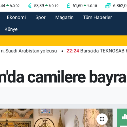
,44
53,39
61,60
6.862,0
%
0.02
%
0.19
%
0.18
Ekonomi
Spor
Magazin
Tüm Haberler
Künye
 Arabistan yolcusu
22:24
Bursa'da TEKNOSAB KOBİ OSB 
m'da camilere bayra