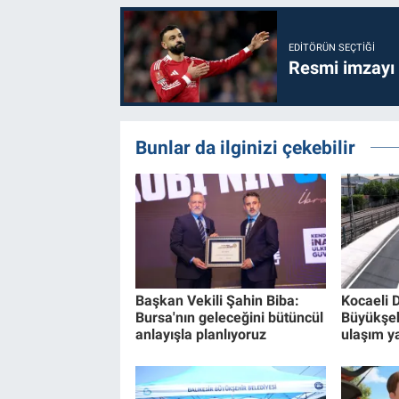
EDITÖRÜN SEÇTIĞI
Resmi imzayı
Bunlar da ilginizi çekebilir
Başkan Vekili Şahin Biba:
Kocaeli 
Bursa'nın geleceğini bütüncül
Büyükşe
anlayışla planlıyoruz
ulaşım ya