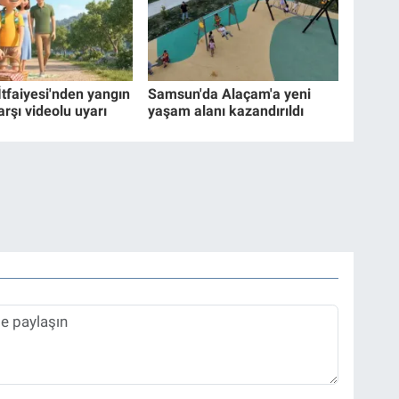
İtfaiyesi'nden yangın
Samsun'da Alaçam'a yeni
arşı videolu uyarı
yaşam alanı kazandırıldı