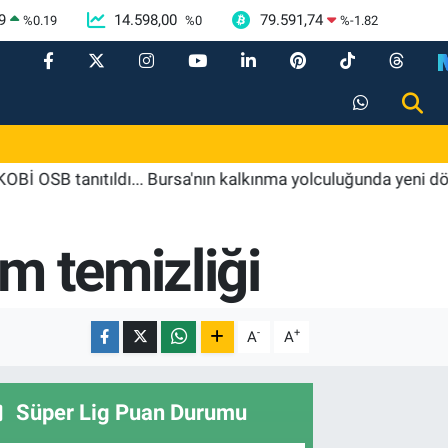
9
14.598,00
79.591,74
%
0.19
%
0
%
-1.82
tanıtıldı... Bursa'nın kalkınma yolculuğunda yeni dönem
m temizliği
-
+
A
A
Süper Lig Puan Durumu