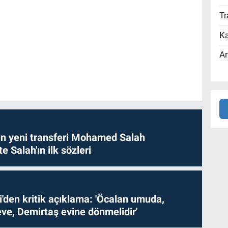
Tr
Ka
An
n yeni transferi Mohamed Salah
te Salah'ın ilk sözleri
i'den kritik açıklama: 'Öcalan umuda,
ve, Demirtaş evine dönmelidir'