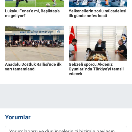
Lukaku Fener'e mi, Beşiktaş'a
Yelkencilerin zorlu mücadelesi
mı geliyor?
ilk günde nefes kesti
Anadolu Dostluk Rallisi'nde ilk
Gebzeli sporcu Akdeniz
yarı tamamlandı
Oyunları'nda Türkiye'yi temsil
edecek
Yorumlar