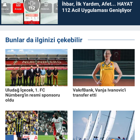
İhbar, İlk Yardım, Afet... HAYAT
112 Acil Uygulaması Genişliyor
Bunlar da ilginizi çekebilir
Uludağ İçecek, 1. FC
VakıfBank, Vanja Ivanovic'i
Nürnberg'in resmi sponsoru
transfer etti
oldu