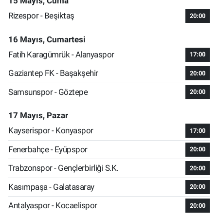
15 Mayıs, Cuma
Rizespor - Beşiktaş
20:00
16 Mayıs, Cumartesi
Fatih Karagümrük - Alanyaspor
17:00
Gaziantep FK - Başakşehir
20:00
Samsunspor - Göztepe
20:00
17 Mayıs, Pazar
Kayserispor - Konyaspor
17:00
Fenerbahçe - Eyüpspor
20:00
Trabzonspor - Gençlerbirliği S.K.
20:00
Kasımpaşa - Galatasaray
20:00
Antalyaspor - Kocaelispor
20:00