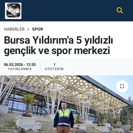
Gündem
Nöbetçi Eczaneler
HABERLER
SPOR
Bursa Yıldırım'a 5 yıldızlı
Ekonomi
Hava Durumu
gençlik ve spor merkezi
Spor
Namaz Vakitleri
06.03.2026 - 12:55
1
Magazin
Trafik Durumu
YAYINLANMA
GÖSTERIM
Tüm Haberler
Süper Lig Puan Durumu ve Fikstür
İletişim
Tüm Manşetler
Künye
Son Dakika Haberleri
Haber Arşivi