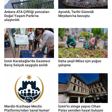
Ankara ATA Çiftliği yoncaları
Ayvalık, Tarihi Gümrük
Doğal Yaşam Parkı'na
Meydanı'na kavuştu
ulaştırıldı
İzmir Karabağlar'da Gazeteci
Daha yeşil Milas için yoğun
Barış Selçuk saygıyla anıldı
çalışma
Mardin Kızıltepe Meclis
İzmir'in simge yapısı Cihan
Platformu'ndan 'sanal kumar'
Palas yeniden hayat buluyor