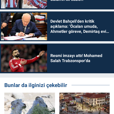
Devlet Bahçeli'den kritik
açıklama: 'Öcalan umuda,
Ahmetler göreve, Demirtaş evine
dönmelidir'
Resmi imzayı attı! Mohamed
Salah Trabzonspor'da
Bunlar da ilginizi çekebilir