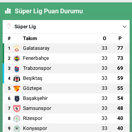
Süper Lig Puan Durumu
Süper Lig
#
Takım
O
P
Galatasaray
33
77
1
Fenerbahçe
33
73
2
Trabzonspor
33
69
3
Beşiktaş
33
59
4
Göztepe
33
55
5
Başakşehir
33
54
6
Samsunspor
33
48
7
Rizespor
33
40
8
Konyaspor
33
40
9