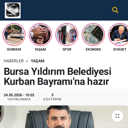
Gündem
Nöbetçi Eczaneler
Ekonomi
Hava Durumu
GÜNDEM
YAŞAM
SPOR
EKONOMI
SIYASET
Spor
Namaz Vakitleri
HABERLER
YAŞAM
Magazin
Trafik Durumu
Bursa Yıldırım Belediyesi
Kurban Bayramı'na hazır
Tüm Haberler
Süper Lig Puan Durumu ve Fikstür
İletişim
Tüm Manşetler
24.05.2026 - 10:02
5
YAYINLANMA
GÖSTERIM
Künye
Son Dakika Haberleri
Haber Arşivi