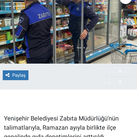
A
-
Paylaş
A
+
Yenişehir Belediyesi Zabıta Müdürlüğü'nün
talimatlarıyla, Ramazan ayıyla birlikte ilçe
genelinde gıda denetimlerini arttırıldı.