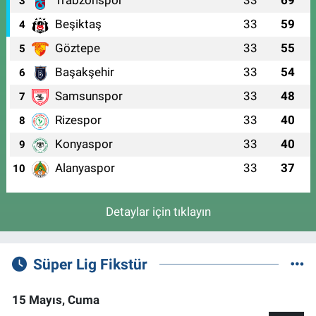
Trabzonspor
33
69
3
Beşiktaş
33
59
4
Göztepe
33
55
5
Başakşehir
33
54
6
Samsunspor
33
48
7
Rizespor
33
40
8
Konyaspor
33
40
9
Alanyaspor
33
37
10
Detaylar için tıklayın
Süper Lig Fikstür
15 Mayıs, Cuma