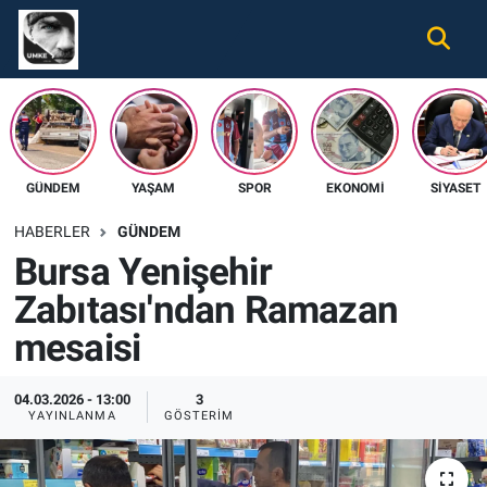
Gündem
Nöbetçi Eczaneler
Ekonomi
Hava Durumu
GÜNDEM
YAŞAM
SPOR
EKONOMI
SIYASET
Spor
Namaz Vakitleri
HABERLER
GÜNDEM
Magazin
Trafik Durumu
Bursa Yenişehir
Zabıtası'ndan Ramazan
Tüm Haberler
Süper Lig Puan Durumu ve Fikstür
mesaisi
İletişim
Tüm Manşetler
04.03.2026 - 13:00
3
Künye
Son Dakika Haberleri
YAYINLANMA
GÖSTERIM
Haber Arşivi