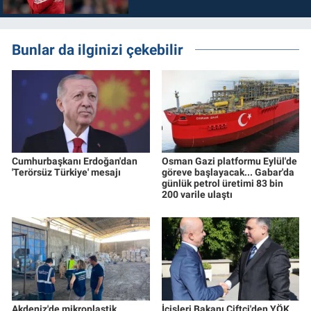
Bunlar da ilginizi çekebilir
Cumhurbaşkanı Erdoğan'dan
Osman Gazi platformu Eylül'de
'Terörsüz Türkiye' mesajı
göreve başlayacak... Gabar'da
günlük petrol üretimi 83 bin
200 varile ulaştı
Akdeniz'de mikroplastik
İçişleri Bakanı Çiftçi'den YÖK