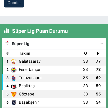
Gönder
Süper Lig Puan Durumu
Süper Lig
#
Takım
O
P
Galatasaray
33
77
1
Fenerbahçe
33
73
2
Trabzonspor
33
69
3
Beşiktaş
33
59
4
Göztepe
33
55
5
Başakşehir
33
54
6