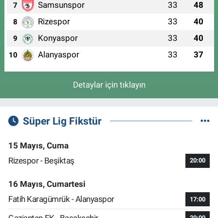
Samsunspor
33
48
7
Rizespor
33
40
8
Konyaspor
33
40
9
Alanyaspor
33
37
10
Detaylar için tıklayın
Süper Lig Fikstür
15 Mayıs, Cuma
Rizespor - Beşiktaş
20:00
16 Mayıs, Cumartesi
Fatih Karagümrük - Alanyaspor
17:00
Gaziantep FK - Başakşehir
20:00