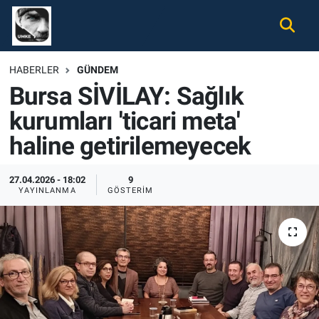
Gündem
Nöbetçi Eczaneler
HABERLER
GÜNDEM
Bursa SİVİLAY: Sağlık
Ekonomi
Hava Durumu
kurumları 'ticari meta'
Spor
Namaz Vakitleri
haline getirilemeyecek
Magazin
Trafik Durumu
27.04.2026 - 18:02
9
YAYINLANMA
GÖSTERIM
Tüm Haberler
Süper Lig Puan Durumu ve Fikstür
İletişim
Tüm Manşetler
Künye
Son Dakika Haberleri
Haber Arşivi