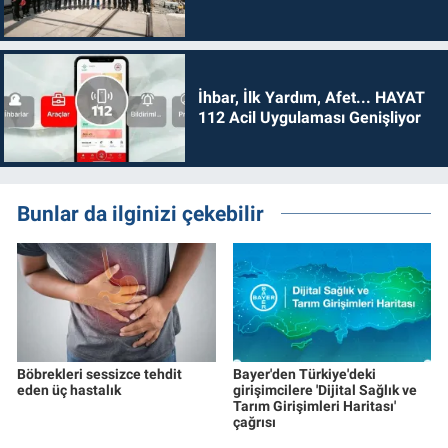
İhbar, İlk Yardım, Afet... HAYAT
112 Acil Uygulaması Genişliyor
Bunlar da ilginizi çekebilir
Böbrekleri sessizce tehdit
Bayer'den Türkiye'deki
eden üç hastalık
girişimcilere 'Dijital Sağlık ve
Tarım Girişimleri Haritası'
çağrısı