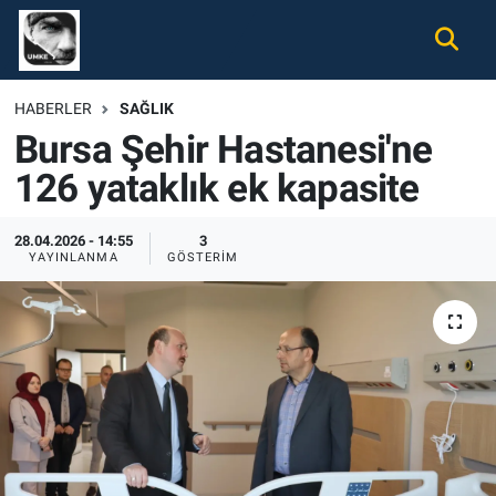
Gündem
Nöbetçi Eczaneler
HABERLER
SAĞLIK
Bursa Şehir Hastanesi'ne
Ekonomi
Hava Durumu
126 yataklık ek kapasite
Spor
Namaz Vakitleri
28.04.2026 - 14:55
3
Magazin
Trafik Durumu
YAYINLANMA
GÖSTERIM
Tüm Haberler
Süper Lig Puan Durumu ve Fikstür
İletişim
Tüm Manşetler
Künye
Son Dakika Haberleri
Haber Arşivi