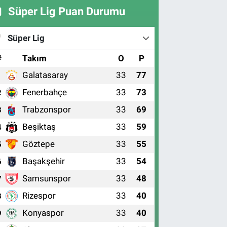
Süper Lig Puan Durumu
Süper Lig
#
Takım
O
P
Galatasaray
33
77
1
Fenerbahçe
33
73
2
Trabzonspor
33
69
3
Beşiktaş
33
59
4
Göztepe
33
55
5
Başakşehir
33
54
6
Samsunspor
33
48
7
Rizespor
33
40
8
Konyaspor
33
40
9