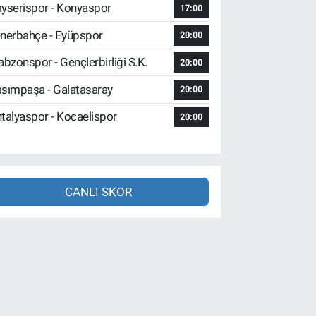
yserispor - Konyaspor
17:00
nerbahçe - Eyüpspor
20:00
abzonspor - Gençlerbirliği S.K.
20:00
sımpaşa - Galatasaray
20:00
talyaspor - Kocaelispor
20:00
CANLI SKOR