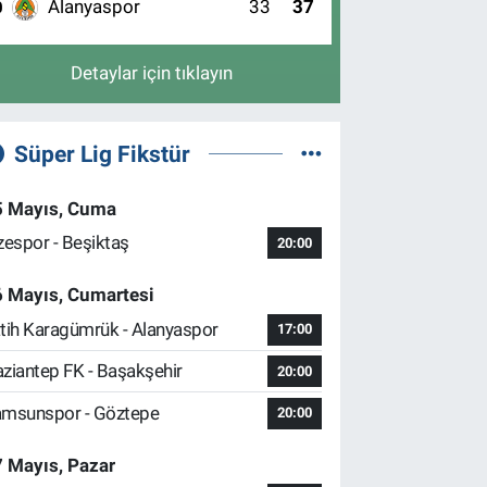
Alanyaspor
33
37
0
Detaylar için tıklayın
Süper Lig Fikstür
5 Mayıs, Cuma
zespor - Beşiktaş
20:00
6 Mayıs, Cumartesi
tih Karagümrük - Alanyaspor
17:00
ziantep FK - Başakşehir
20:00
msunspor - Göztepe
20:00
 Mayıs, Pazar