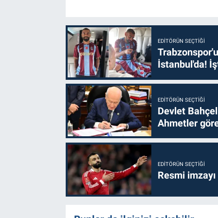
EDITÖRÜN SEÇTIĞI
Trabzonspor'u
İstanbul'da! İş
EDITÖRÜN SEÇTIĞI
Devlet Bahçel
Ahmetler göre
EDITÖRÜN SEÇTIĞI
Resmi imzayı