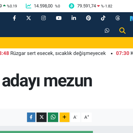
9
14.598,00
79.591,74
%
0.19
%
0
%
-1.82
zgar sert esecek, sıcaklık değişmeyecek
07:30
Kayseri 
 adayı mezun
-
+
A
A