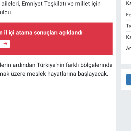
ileleri, Emniyet Teşkilatı ve millet için
Ka
uldu.
Fe
Tr
 il içi atama sonuçları açıklandı
Ka
e
An
erin ardından Türkiye'nin farklı bölgelerinde
mak üzere meslek hayatlarına başlayacak.