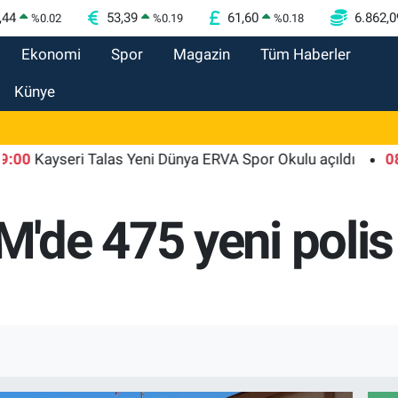
,44
53,39
61,60
6.862,0
%
0.02
%
0.19
%
0.18
Ekonomi
Spor
Magazin
Tüm Haberler
Künye
yseri Talas Yeni Dünya ERVA Spor Okulu açıldı
08:48
Rü
'de 475 yeni polis