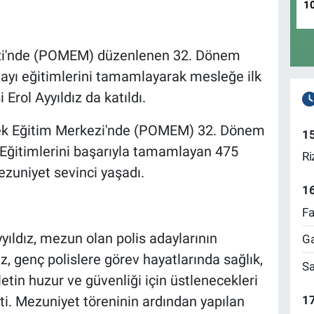
1
ezi'nde (POMEM) düzenlenen 32. Dönem
ayı eğitimlerini tamamlayarak mesleğe ilk
 Erol Ayyıldız da katıldı.
ek Eğitim Merkezi'nde (POMEM) 32. Dönem
1
. Eğitimlerini başarıyla tamamlayan 475
Ri
ezuniyet sevinci yaşadı.
1
Fa
yyıldız, mezun olan polis adaylarının
Ga
z, genç polislere görev hayatlarında sağlık,
Sa
lletin huzur ve güvenliği için üstlenecekleri
17
i. Mezuniyet töreninin ardından yapılan