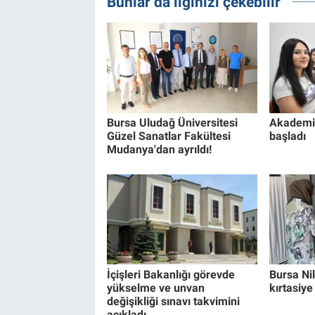
Bunlar da ilginizi çekebilir
Bursa Uludağ Üniversitesi
Akademi 
Güzel Sanatlar Fakültesi
başladı
Mudanya'dan ayrıldı!
İçişleri Bakanlığı görevde
Bursa Ni
yükselme ve unvan
kırtasiye
değişikliği sınavı takvimini
açıkladı