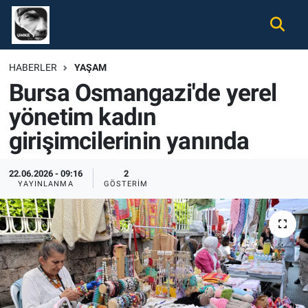
Gündem
Nöbetçi Eczaneler
HABERLER
YAŞAM
Bursa Osmangazi'de yerel
Ekonomi
Hava Durumu
yönetim kadın
Spor
Namaz Vakitleri
girişimcilerinin yanında
Magazin
Trafik Durumu
22.06.2026 - 09:16
2
YAYINLANMA
GÖSTERIM
Tüm Haberler
Süper Lig Puan Durumu ve Fikstür
İletişim
Tüm Manşetler
Künye
Son Dakika Haberleri
Haber Arşivi