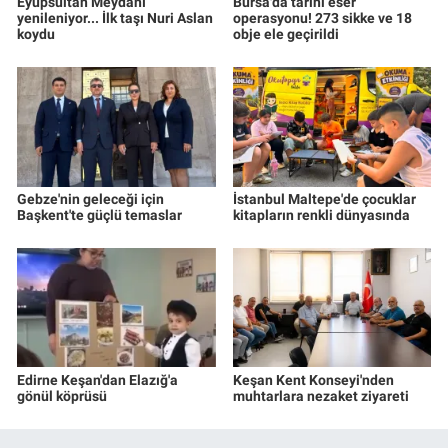
Eyüpsultan Meydanı
Bursa'da tarihi eser
yenileniyor... İlk taşı Nuri Aslan
operasyonu! 273 sikke ve 18
koydu
obje ele geçirildi
Gebze'nin geleceği için
İstanbul Maltepe'de çocuklar
Başkent'te güçlü temaslar
kitapların renkli dünyasında
Edirne Keşan'dan Elazığ'a
Keşan Kent Konseyi'nden
gönül köprüsü
muhtarlara nezaket ziyareti