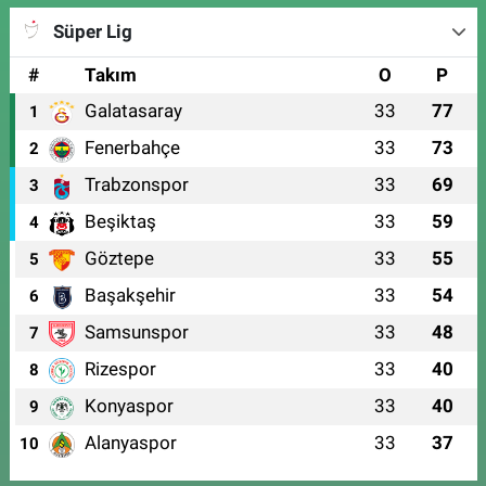
Süper Lig
#
Takım
O
P
Galatasaray
33
77
1
Fenerbahçe
33
73
2
Trabzonspor
33
69
3
Beşiktaş
33
59
4
Göztepe
33
55
5
Başakşehir
33
54
6
Samsunspor
33
48
7
Rizespor
33
40
8
Konyaspor
33
40
9
Alanyaspor
33
37
10