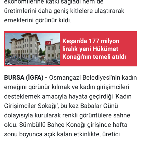
ekonomilerine katkı sağladı hem de
üretimlerini daha geniş kitlelere ulaştırarak
emeklerini görünür kıldı.
Keşan'da 177 milyon
liralık yeni Hükümet
Konağı'nın temeli atıldı
BURSA (İGFA) -
Osmangazi Belediyesi'nin kadın
emeğini görünür kılmak ve kadın girişimcileri
desteklemek amacıyla hayata geçirdiği 'Kadın
Girişimciler Sokağı', bu kez Babalar Günü
dolayısıyla kurularak renkli görüntülere sahne
oldu. Sümbüllü Bahçe Konağı girişinde hafta
sonu boyunca açık kalan etkinlikte, üretici