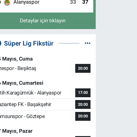
Alanyaspor
33
37
0
Detaylar için tıklayın
Süper Lig Fikstür
5 Mayıs, Cuma
zespor - Beşiktaş
20:00
6 Mayıs, Cumartesi
tih Karagümrük - Alanyaspor
17:00
ziantep FK - Başakşehir
20:00
msunspor - Göztepe
20:00
 Mayıs, Pazar