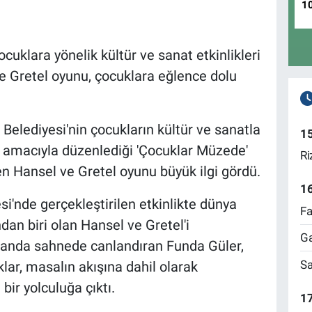
1
uklara yönelik kültür ve sanat etkinlikleri
 Gretel oyunu, çocuklara eğlence dolu
elediyesi'nin çocukların kültür ve sanatla
1
 amacıyla düzenlediği 'Çocuklar Müzede'
Ri
n Hansel ve Gretel oyunu büyük ilgi gördü.
1
'nde gerçekleştirilen etkinlikte dünya
Fa
dan biri olan Hansel ve Gretel'i
Ga
manda sahnede canlandıran Funda Güler,
Sa
klar, masalın akışına dahil olarak
bir yolculuğa çıktı.
17