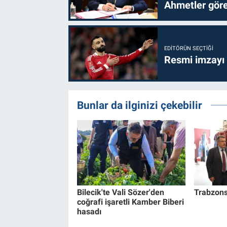
Ahmetler göre
EDITÖRÜN SEÇTIĞI
Resmi imzayı
Bunlar da ilginizi çekebilir
Bilecik'te Vali Sözer'den
Trabzons
coğrafi işaretli Kamber Biberi
hasadı