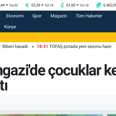
,44
53,39
61,60
6.862,0
%
0.02
%
0.19
%
0.18
Ekonomi
Spor
Magazin
Tüm Haberler
Künye
i hasadı
18:41
TOFAŞ potada yeni sezonu hazır
18:3
zi'de çocuklar key
tı