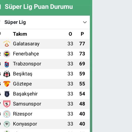
Süper Lig Puan Durumu
Süper Lig
#
Takım
O
P
Galatasaray
33
77
1
Fenerbahçe
33
73
2
Trabzonspor
33
69
3
Beşiktaş
33
59
4
Göztepe
33
55
5
Başakşehir
33
54
6
Samsunspor
33
48
7
Rizespor
33
40
8
Konyaspor
33
40
9