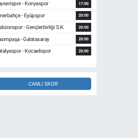
yserispor - Konyaspor
17:00
nerbahçe - Eyüpspor
20:00
abzonspor - Gençlerbirliği S.K.
20:00
sımpaşa - Galatasaray
20:00
talyaspor - Kocaelispor
20:00
CANLI SKOR