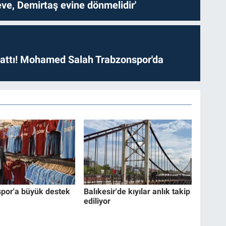
ve, Demirtaş evine dönmelidir'
 attı! Mohamed Salah Trabzonspor'da
por'a büyük destek
Balıkesir'de kıyılar anlık takip
ediliyor