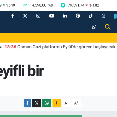
9
14.598,00
79.591,74
%
0.19
%
0
%
-1.82
6
Osman Gazi platformu Eylül'de göreve başlayacak... Gabar'd
ifli bir
-
+
A
A