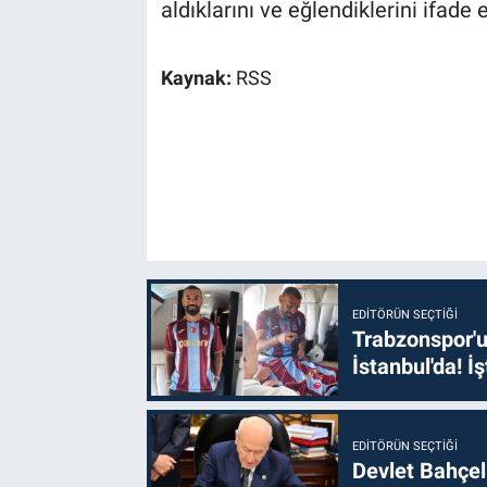
aldıklarını ve eğlendiklerini ifade e
Kaynak:
RSS
EDITÖRÜN SEÇTIĞI
Trabzonspor'u
İstanbul'da! İş
EDITÖRÜN SEÇTIĞI
Devlet Bahçel