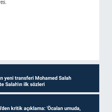
tti.
n yeni transferi Mohamed Salah
te Salah'ın ilk sözleri
i'den kritik açıklama: 'Öcalan umuda,