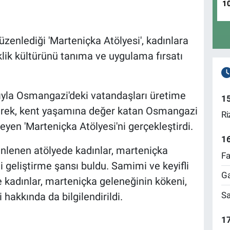
1
zenlediği 'Marteniçka Atölyesi', kadınlara
klik kültürünü tanıma ve uygulama fırsatı
ıyla Osmangazi'deki vatandaşları üretime
1
derek, kent yaşamına değer katan Osmangazi
Ri
eyen 'Marteniçka Atölyesi'ni gerçekleştirdi.
1
nlenen atölyede kadınlar, marteniçka
Fa
ini geliştirme şansı buldu. Samimi ve keyifli
Ga
e kadınlar, marteniçka geleneğinin kökeni,
Sa
hakkında da bilgilendirildi.
17