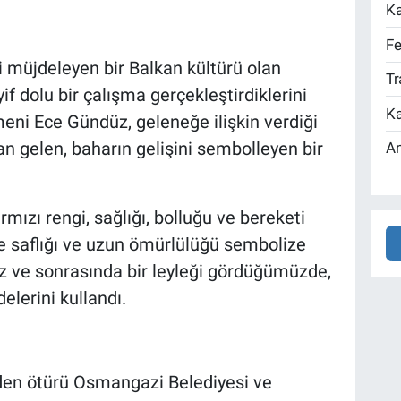
Ka
Fe
ni müjdeleyen bir Balkan kültürü olan
Tr
f dolu bir çalışma gerçekleştirdiklerini
Ka
meni Ece Gündüz, geleneğe ilişkin verdiği
an gelen, baharın gelişini sembolleyen bir
An
rmızı rengi, sağlığı, bolluğu ve bereketi
e saflığı ve uzun ömürlülüğü sembolize
rız ve sonrasında bir leyleği gördüğümüzde,
delerini kullandı.
den ötürü Osmangazi Belediyesi ve