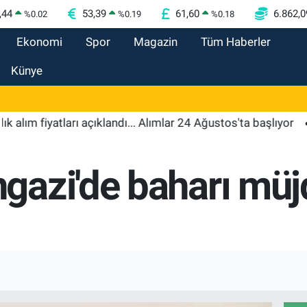
,44
53,39
61,60
6.862,0
%
0.02
%
0.19
%
0.18
Ekonomi
Spor
Magazin
Tüm Haberler
Künye
 fiyatları açıklandı... Alımlar 24 Ağustos'ta başlıyor
18:4
azi'de baharı müj