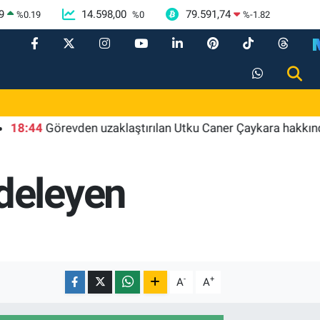
9
14.598,00
79.591,74
%
0.19
%
0
%
-1.82
4
Görevden uzaklaştırılan Utku Caner Çaykara hakkında tahli
deleyen
-
+
A
A