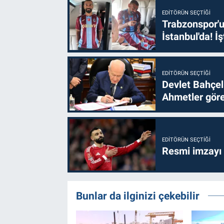
EDITÖRÜN SEÇTIĞI
Trabzonspor'u
İstanbul'da! İş
EDITÖRÜN SEÇTIĞI
Devlet Bahçel
Ahmetler göre
EDITÖRÜN SEÇTIĞI
Resmi imzayı
Bunlar da ilginizi çekebilir