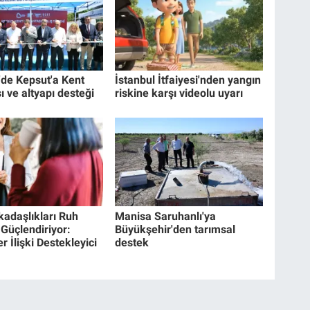
'de Kepsut'a Kent
İstanbul İtfaiyesi'nden yangın
 ve altyapı desteği
riskine karşı videolu uyarı
kadaşlıkları Ruh
Manisa Saruhanlı'ya
 Güçlendiriyor:
Büyükşehir'den tarımsal
 İlişki Destekleyici
destek