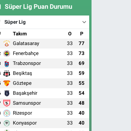
Süper Lig Puan Durumu
Süper Lig
#
Takım
O
P
Galatasaray
33
77
1
Fenerbahçe
33
73
2
Trabzonspor
33
69
3
Beşiktaş
33
59
4
Göztepe
33
55
5
Başakşehir
33
54
6
Samsunspor
33
48
7
Rizespor
33
40
8
Konyaspor
33
40
9