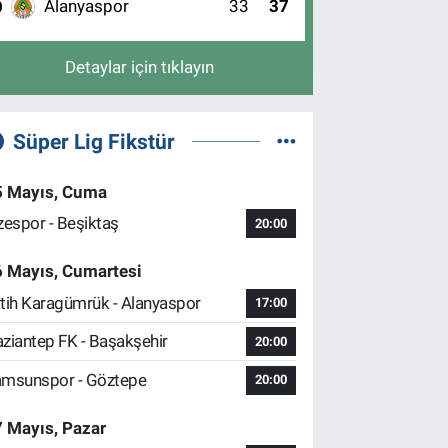
Alanyaspor
33
37
0
Detaylar için tıklayın
Süper Lig Fikstür
5 Mayıs, Cuma
zespor - Beşiktaş
20:00
6 Mayıs, Cumartesi
tih Karagümrük - Alanyaspor
17:00
ziantep FK - Başakşehir
20:00
msunspor - Göztepe
20:00
 Mayıs, Pazar