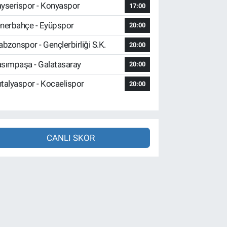
yserispor - Konyaspor
17:00
nerbahçe - Eyüpspor
20:00
abzonspor - Gençlerbirliği S.K.
20:00
sımpaşa - Galatasaray
20:00
talyaspor - Kocaelispor
20:00
CANLI SKOR