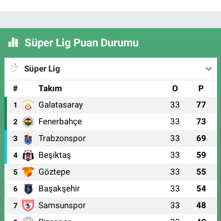
Süper Lig Puan Durumu
Süper Lig
#
Takım
O
P
Galatasaray
33
77
1
Fenerbahçe
33
73
2
Trabzonspor
33
69
3
Beşiktaş
33
59
4
Göztepe
33
55
5
Başakşehir
33
54
6
Samsunspor
33
48
7