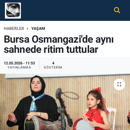
Gündem
Nöbetçi Eczaneler
HABERLER
YAŞAM
Bursa Osmangazi'de aynı
Ekonomi
Hava Durumu
sahnede ritim tuttular
Spor
Namaz Vakitleri
12.05.2026 - 11:53
4
Magazin
Trafik Durumu
YAYINLANMA
GÖSTERIM
Tüm Haberler
Süper Lig Puan Durumu ve Fikstür
İletişim
Tüm Manşetler
Künye
Son Dakika Haberleri
Haber Arşivi