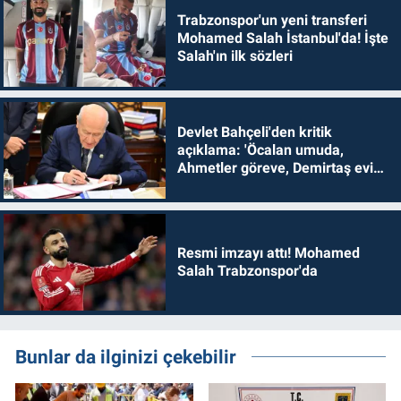
Trabzonspor'un yeni transferi
Mohamed Salah İstanbul'da! İşte
Salah'ın ilk sözleri
Devlet Bahçeli'den kritik
açıklama: 'Öcalan umuda,
Ahmetler göreve, Demirtaş evine
dönmelidir'
Resmi imzayı attı! Mohamed
Salah Trabzonspor'da
Bunlar da ilginizi çekebilir