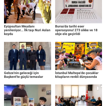
Eyüpsultan Meydanı
Bursa'da tarihi eser
yenileniyor... İlk taşı Nuri Aslan
operasyonu! 273 sikke ve 18
koydu
obje ele geçirildi
Gebze'nin geleceği için
İstanbul Maltepe'de çocuklar
Başkent'te güçlü temaslar
kitapların renkli dünyasında