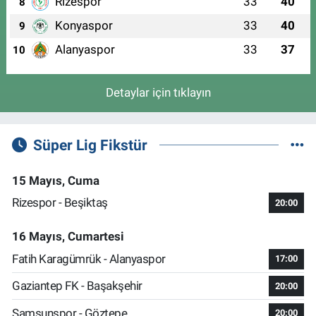
Rizespor
33
40
8
Konyaspor
33
40
9
Alanyaspor
33
37
10
Detaylar için tıklayın
Süper Lig Fikstür
15 Mayıs, Cuma
Rizespor - Beşiktaş
20:00
16 Mayıs, Cumartesi
Fatih Karagümrük - Alanyaspor
17:00
Gaziantep FK - Başakşehir
20:00
Samsunspor - Göztepe
20:00