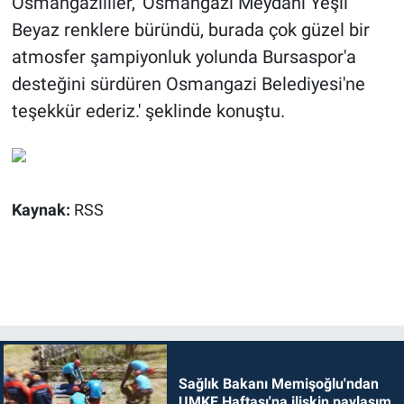
Osmangazililer, 'Osmangazi Meydanı Yeşil
Beyaz renklere büründü, burada çok güzel bir
atmosfer şampiyonluk yolunda Bursaspor'a
desteğini sürdüren Osmangazi Belediyesi'ne
teşekkür ederiz.' şeklinde konuştu.
Kaynak:
RSS
Sağlık Bakanı Memişoğlu'ndan
UMKE Haftası'na ilişkin paylaşım