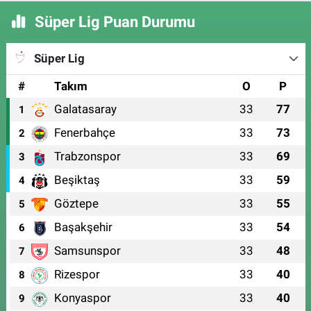
Süper Lig Puan Durumu
Süper Lig
#
Takım
O
P
Galatasaray
33
77
1
Fenerbahçe
33
73
2
Trabzonspor
33
69
3
Beşiktaş
33
59
4
Göztepe
33
55
5
Başakşehir
33
54
6
Samsunspor
33
48
7
Rizespor
33
40
8
Konyaspor
33
40
9