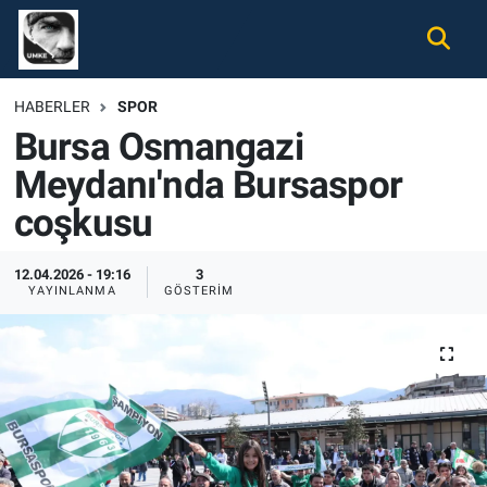
Gündem
Nöbetçi Eczaneler
HABERLER
SPOR
Bursa Osmangazi
Ekonomi
Hava Durumu
Meydanı'nda Bursaspor
Spor
Namaz Vakitleri
coşkusu
Magazin
Trafik Durumu
12.04.2026 - 19:16
3
YAYINLANMA
GÖSTERIM
Tüm Haberler
Süper Lig Puan Durumu ve Fikstür
İletişim
Tüm Manşetler
Künye
Son Dakika Haberleri
Haber Arşivi