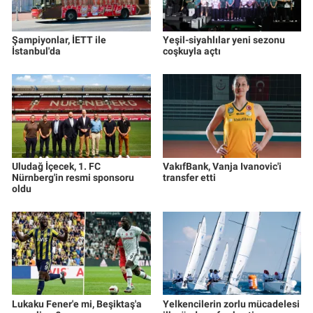
Şampiyonlar, İETT ile
Yeşil-siyahlılar yeni sezonu
İstanbul'da
coşkuyla açtı
Uludağ İçecek, 1. FC
VakıfBank, Vanja Ivanovic'i
Nürnberg'in resmi sponsoru
transfer etti
oldu
Lukaku Fener'e mi, Beşiktaş'a
Yelkencilerin zorlu mücadelesi