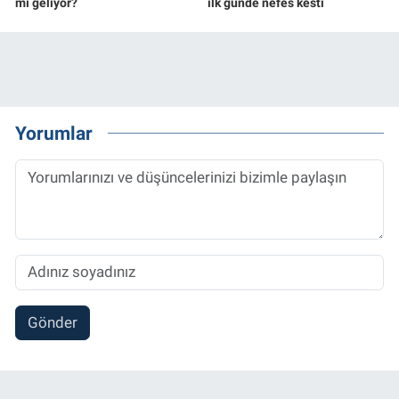
mı geliyor?
ilk günde nefes kesti
Yorumlar
Gönder