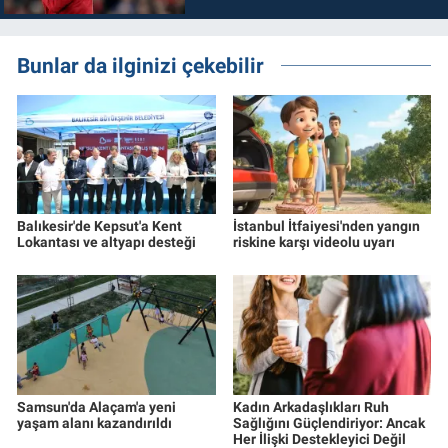
Bunlar da ilginizi çekebilir
Balıkesir'de Kepsut'a Kent
İstanbul İtfaiyesi'nden yangın
Lokantası ve altyapı desteği
riskine karşı videolu uyarı
Samsun'da Alaçam'a yeni
Kadın Arkadaşlıkları Ruh
yaşam alanı kazandırıldı
Sağlığını Güçlendiriyor: Ancak
Her İlişki Destekleyici Değil