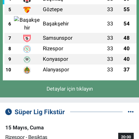
Göztepe
33
55
5
Başakşehir
33
54
6
Samsunspor
33
48
7
Rizespor
33
40
8
Konyaspor
33
40
9
Alanyaspor
33
37
10
Detaylar için tıklayın
Süper Lig Fikstür
15 Mayıs, Cuma
Rizespor - Beşiktaş
20:00