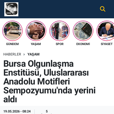
Gündem
Nöbetçi Eczaneler
Ekonomi
Hava Durumu
GÜNDEM
YAŞAM
SPOR
EKONOMI
SIYASET
Spor
Namaz Vakitleri
HABERLER
YAŞAM
Magazin
Trafik Durumu
Bursa Olgunlaşma
Enstitüsü, Uluslararası
Tüm Haberler
Süper Lig Puan Durumu ve Fikstür
Anadolu Motifleri
İletişim
Tüm Manşetler
Sempozyumu'nda yerini
aldı
Künye
Son Dakika Haberleri
Haber Arşivi
19.05.2026 - 08:24
5