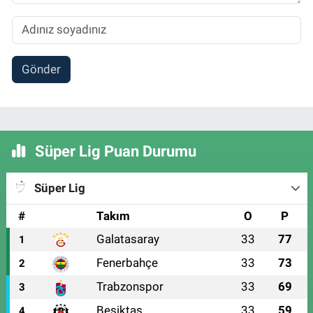
Gönder
Süper Lig Puan Durumu
Süper Lig
#
Takım
O
P
Galatasaray
33
77
1
Fenerbahçe
33
73
2
Trabzonspor
33
69
3
Beşiktaş
33
59
4