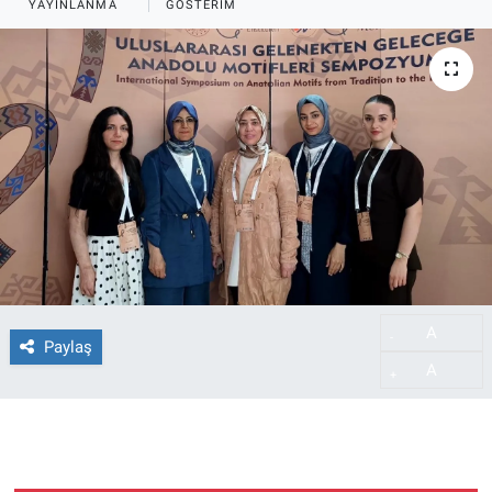
YAYINLANMA
GÖSTERIM
A
-
Paylaş
A
+