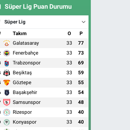
Süper Lig Puan Durumu
Süper Lig
#
Takım
O
P
Galatasaray
33
77
1
Fenerbahçe
33
73
2
Trabzonspor
33
69
3
Beşiktaş
33
59
4
Göztepe
33
55
5
Başakşehir
33
54
6
Samsunspor
33
48
7
Rizespor
33
40
8
Konyaspor
33
40
9