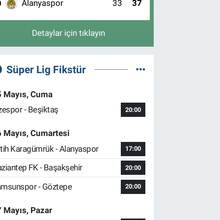
Alanyaspor
33
37
0
Detaylar için tıklayın
Süper Lig Fikstür
5 Mayıs, Cuma
zespor - Beşiktaş
20:00
6 Mayıs, Cumartesi
tih Karagümrük - Alanyaspor
17:00
ziantep FK - Başakşehir
20:00
msunspor - Göztepe
20:00
 Mayıs, Pazar