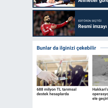
Ahmetler göre
EDITÖRÜN SEÇTIĞI
Resmi imzayı
Bunlar da ilginizi çekebilir
688 milyon TL tarımsal
Hakkari'
destek hesaplarda
operasyo
ele geçiri