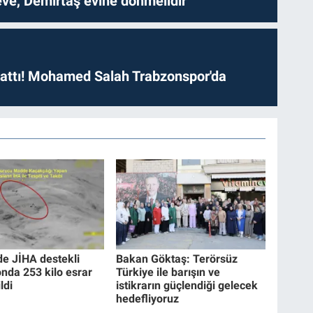
ve, Demirtaş evine dönmelidir'
 attı! Mohamed Salah Trabzonspor'da
de JİHA destekli
Bakan Göktaş: Terörsüz
nda 253 kilo esrar
Türkiye ile barışın ve
ldi
istikrarın güçlendiği gelecek
hedefliyoruz