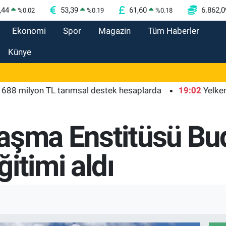
,44
53,39
61,60
6.862,0
%
0.02
%
0.19
%
0.18
Ekonomi
Spor
Magazin
Tüm Haberler
Künye
yon TL tarımsal destek hesaplarda
19:02
Yelkencilerin 
aşma Enstitüsü Bu
itimi aldı