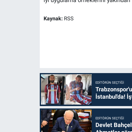
Kaynak:
RSS
EDITÖRÜN SEÇTIĞI
Trabzonspor'u
İstanbul'da! İş
EDITÖRÜN SEÇTIĞI
Devlet Bahçel