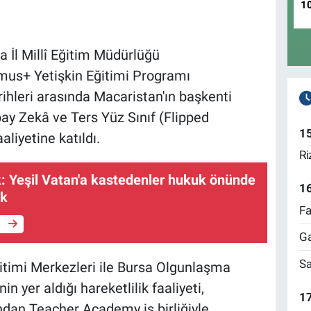
1
 İl Millî Eğitim Müdürlüğü
mus+ Yetişkin Eğitimi Programı
hleri arasında Macaristan'ın başkenti
ay Zekâ ve Ters Yüz Sınıf (Flipped
1
liyetine katıldı.
Ri
: Yeşil Vatan'a kastedenler hukuk önünde
1
ek
Fa
e
Ga
Sa
itimi Merkezleri ile Bursa Olgunlaşma
 yer aldığı hareketlilik faaliyeti,
17
dan Teacher Academy iş birliğiyle