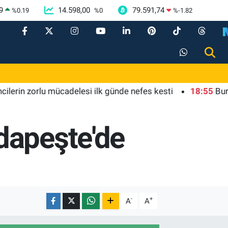
9
14.598,00
79.591,74
%
0.19
%
0
%
-1.82
zorlu mücadelesi ilk günde nefes kesti
18:55
Bursa'da ta
dapeşte'de
-
+
A
A