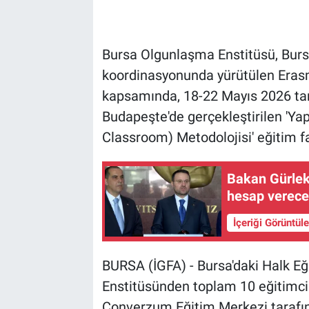
Bursa Olgunlaşma Enstitüsü, Bursa
koordinasyonunda yürütülen Eras
kapsamında, 18-22 Mayıs 2026 tari
Budapeşte'de gerçekleştirilen 'Yap
Classroom) Metodolojisi' eğitim faa
Bakan Gürlek
hesap verec
İçeriği Görüntül
BURSA (İGFA) - Bursa'daki Halk Eğ
Enstitüsünden toplam 10 eğitimcinin
Converzum Eğitim Merkezi tarafın