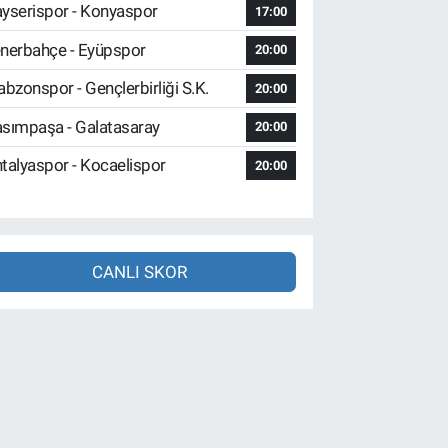
yserispor - Konyaspor
17:00
nerbahçe - Eyüpspor
20:00
abzonspor - Gençlerbirliği S.K.
20:00
sımpaşa - Galatasaray
20:00
talyaspor - Kocaelispor
20:00
CANLI SKOR