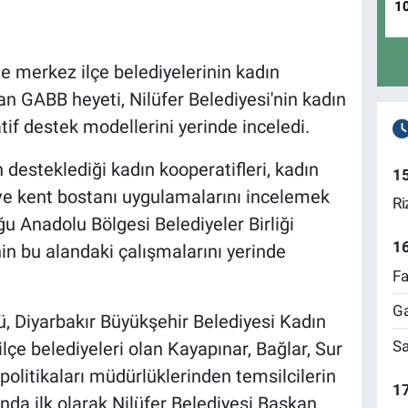
1
e merkez ilçe belediyelerinin kadın
an GABB heyeti, Nilüfer Belediyesi'nin kadın
if destek modellerini yerinde inceledi.
 desteklediği kadın kooperatifleri, kadın
1
ve kent bostanı uygulamalarını incelemek
Ri
 Anadolu Bölgesi Belediyeler Birliği
1
nin bu alandaki çalışmalarını yerinde
Fa
Ga
, Diyarbakır Büyükşehir Belediyesi Kadın
Sa
lçe belediyeleri olan Kayapınar, Bağlar, Sur
politikaları müdürlüklerinden temsilcilerin
17
nda ilk olarak Nilüfer Belediyesi Başkan