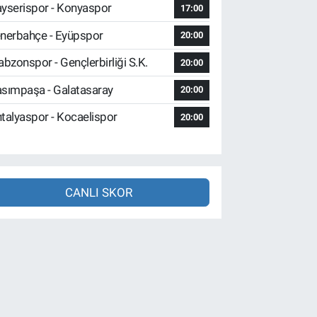
yserispor - Konyaspor
17:00
nerbahçe - Eyüpspor
20:00
abzonspor - Gençlerbirliği S.K.
20:00
sımpaşa - Galatasaray
20:00
talyaspor - Kocaelispor
20:00
CANLI SKOR