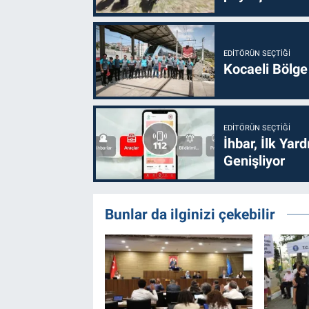
EDITÖRÜN SEÇTIĞI
Kocaeli Bölge
EDITÖRÜN SEÇTIĞI
İhbar, İlk Yar
Genişliyor
Bunlar da ilginizi çekebilir