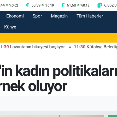
,44
53,39
61,60
6.862,0
%
0.02
%
0.19
%
0.18
Ekonomi
Spor
Magazin
Tüm Haberler
Künye
vantanın hikayesi başlıyor
11:30
Kütahya Belediyesi'nde
'in kadın politikal
rnek oluyor