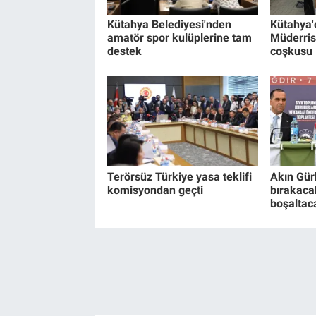
Kütahya Belediyesi'nden
Kütahya'
amatör spor kulüplerine tam
Müderris
destek
coşkusu
Terörsüz Türkiye yasa teklifi
Akın Gürl
komisyondan geçti
bırakaca
boşaltac