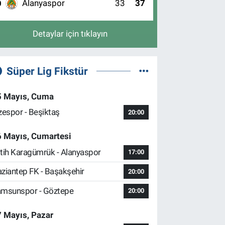
Alanyaspor
33
37
0
Detaylar için tıklayın
Süper Lig Fikstür
5 Mayıs, Cuma
zespor - Beşiktaş
20:00
6 Mayıs, Cumartesi
tih Karagümrük - Alanyaspor
17:00
ziantep FK - Başakşehir
20:00
msunspor - Göztepe
20:00
 Mayıs, Pazar