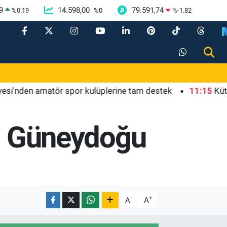
9
14.598,00
79.591,74
%
0.19
%
0
%
-1.82
n amatör spor kulüplerine tam destek
11:15
Kütahya'da
arı Güneydoğu
-
+
A
A