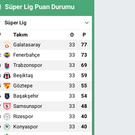
Süper Lig Puan Durumu
Süper Lig
#
Takım
O
P
Galatasaray
33
77
1
Fenerbahçe
33
73
2
Trabzonspor
33
69
3
Beşiktaş
33
59
4
Göztepe
33
55
5
Başakşehir
33
54
6
Samsunspor
33
48
7
Rizespor
33
40
8
Konyaspor
33
40
9