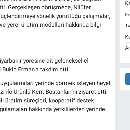
Ka
etti. Gerçekleşen görüşmede, Nilüfer
Fe
güçlendirmeye yönelik yürüttüğü çalışmalar,
e yerel üretim modelleri hakkında bilgi
Tr
Ka
An
iyarbakır yöresine ait geleneksel el
i Bukle Erman'a takdim etti.
uygulamaları yerinde görmek isteyen heyet
le Ürünlü Kent Bostanları'nı ziyaret etti.
ı üretim süreçleri, kooperatif destek
ulamaları hakkında yetkililerden yerinde