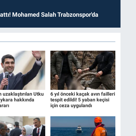
 attı! Mohamed Salah Trabzonspor'da
 uzaklaştırılan Utku
6 yıl önceki kaçak avın failleri
ykara hakkında
tespit edildi! 5 yaban keçisi
ararı
için ceza uygulandı