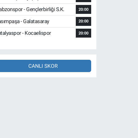
abzonspor - Gençlerbirliği S.K.
20:00
sımpaşa - Galatasaray
20:00
talyaspor - Kocaelispor
20:00
CANLI SKOR