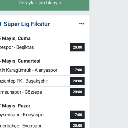
Detaylar için tıklayın
Süper Lig Fikstür
5 Mayıs, Cuma
zespor - Beşiktaş
20:00
6 Mayıs, Cumartesi
tih Karagümrük - Alanyaspor
17:00
ziantep FK - Başakşehir
20:00
msunspor - Göztepe
20:00
 Mayıs, Pazar
yserispor - Konyaspor
17:00
nerbahçe - Eyüpspor
20:00