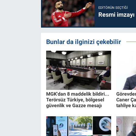
EDITÖRÜN SEÇTIĞI
Resmi imzayı
Bunlar da ilginizi çekebilir
MGK'dan 8 maddelik bildiri...
Görevden
Terörsüz Türkiye, bölgesel
Caner Ça
güvenlik ve Gazze mesajı
tahliye k