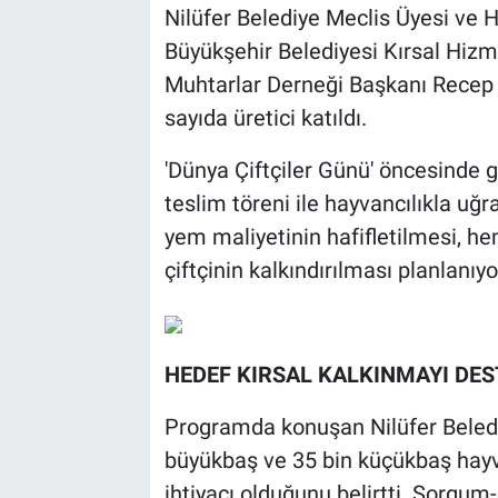
Nilüfer Belediye Meclis Üyesi ve
Büyükşehir Belediyesi Kırsal Hizme
Muhtarlar Derneği Başkanı Recep 
sayıda üretici katıldı.
'Dünya Çiftçiler Günü' öncesinde
teslim töreni ile hayvancılıkla uğr
yem maliyetinin hafifletilmesi, 
çiftçinin kalkındırılması planlanıyo
HEDEF KIRSAL KALKINMAYI DE
Programda konuşan Nilüfer Belediy
büyükbaş ve 35 bin küçükbaş hayva
ihtiyacı olduğunu belirtti. Sorgu