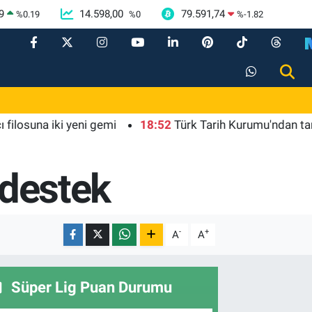
9
14.598,00
79.591,74
%
0.19
%
0
%
-1.82
na iki yeni gemi
18:52
Türk Tarih Kurumu'ndan tarihi içer
 destek
-
+
A
A
Süper Lig Puan Durumu