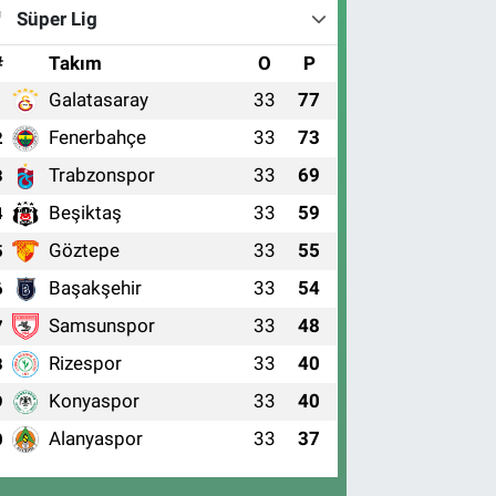
Süper Lig
#
Takım
O
P
Galatasaray
33
77
1
Fenerbahçe
33
73
2
Trabzonspor
33
69
3
Beşiktaş
33
59
4
Göztepe
33
55
5
Başakşehir
33
54
6
Samsunspor
33
48
7
Rizespor
33
40
8
Konyaspor
33
40
9
Alanyaspor
33
37
0