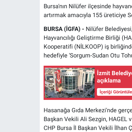
Bursa'nın Nilüfer ilçesinde hayvanc
artırmak amacıyla 155 üreticiye 
BURSA (İGFA) -
Nilüfer Belediyesi
Hayvancılığı Geliştirme Birliği (
Kooperatifi (NİLKOOP) iş birliğin
hedefiyle 'Sorgum-Sudan Otu Tohu
İzmit Belediy
açıklama
İçeriği Görüntül
Hasanağa Gıda Merkezi'nde gerçek
Başkan Vekili Ali Sezgin, HAGEL v
CHP Bursa İl Başkan Vekili İlhan