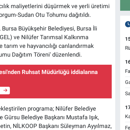
ılık maliyetlerini düşürmek ve yerli üretimi
Sorgum-Sudan Otu Tohumu dağıtıldı.
, Bursa Büyükşehir Belediyesi, Bursa İli
HAGEL) ve Nilüfer Tarımsal Kalkınma
1
de tarım ve hayvancılığı canlandırmak
Ri
mu Dağıtım Töreni' düzenlendi.
1
Fa
esi'nden Ruhsat Müdürlüğü iddialarına
Ga
e
Sa
17
leştirilen programa; Nilüfer Belediye
Ka
e Gürsu Belediye Başkanı Mustafa Işık,
 Çetin, NİLKOOP Başkanı Süleyman Ayyılmaz,
Fe