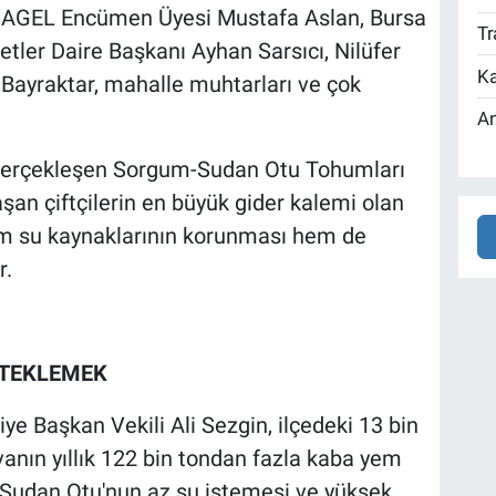
 HAGEL Encümen Üyesi Mustafa Aslan, Bursa
Tr
tler Daire Başkanı Ayhan Sarsıcı, Nilüfer
Ka
Bayraktar, mahalle muhtarları ve çok
An
 gerçekleşen Sorgum-Sudan Otu Tohumları
aşan çiftçilerin en büyük gider kalemi olan
hem su kaynaklarının korunması hem de
r.
STEKLEMEK
e Başkan Vekili Ali Sezgin, ilçedeki 13 bin
nın yıllık 122 bin tondan fazla kaba yem
m-Sudan Otu'nun az su istemesi ve yüksek