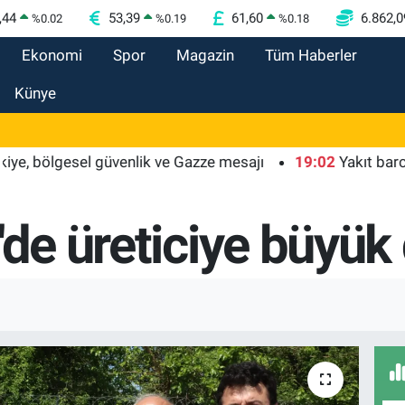
,44
53,39
61,60
6.862,0
%
0.02
%
0.19
%
0.18
Ekonomi
Spor
Magazin
Tüm Haberler
Künye
ölgesel güvenlik ve Gazze mesajı
19:02
Yakıt barcı filosu
'de üreticiye büyük