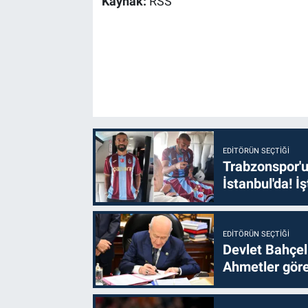
Kaynak:
RSS
EDITÖRÜN SEÇTIĞI
Trabzonspor'u
İstanbul'da! İş
EDITÖRÜN SEÇTIĞI
Devlet Bahçel
Ahmetler göre