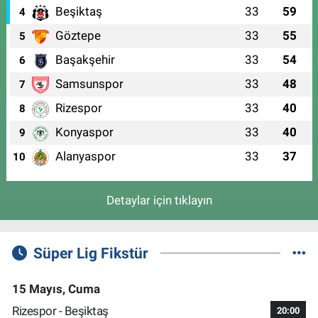
Beşiktaş
33
59
4
Göztepe
33
55
5
Başakşehir
33
54
6
Samsunspor
33
48
7
Rizespor
33
40
8
Konyaspor
33
40
9
Alanyaspor
33
37
10
Detaylar için tıklayın
Süper Lig Fikstür
15 Mayıs, Cuma
Rizespor - Beşiktaş
20:00