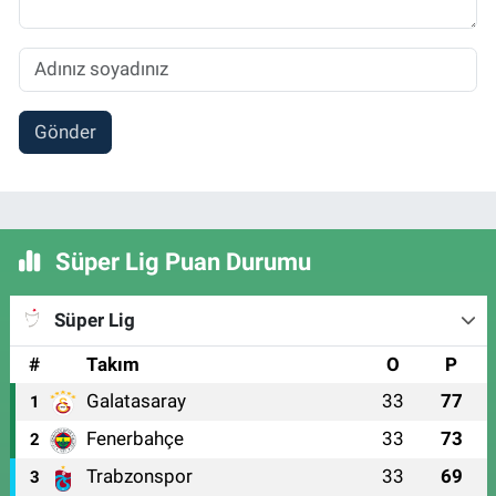
Gönder
Süper Lig Puan Durumu
Süper Lig
#
Takım
O
P
Galatasaray
33
77
1
Fenerbahçe
33
73
2
Trabzonspor
33
69
3