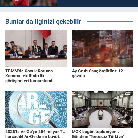
Bunlar da ilginizi çekebilir
TBMM'de Çocuk Koruma
'Ay Grubu' suç örgütüne 12
Kanunu teklifinin ilk
gözaltı!
görüşmeleri tamamlandı
2025'te Ar-Ge'ye 254 milyar TL
MGK bugün toplanıyor...
harcadık! Ar-Ge'de en büyük
Gündem 'Terörsüz Türkiye'