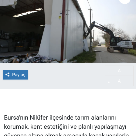
A
-
Paylaş
A
+
Bursa'nın Nilüfer ilçesinde tarım alanlarını
korumak, kent estetiğini ve planlı yapılaşmayı
güvence altına almak amacıyla kaçak yapılarla