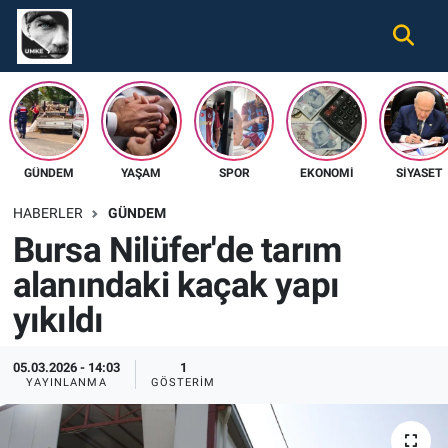
Gündem
Nöbetçi Eczaneler
Ekonomi
Hava Durumu
GÜNDEM
YAŞAM
SPOR
EKONOMI
SIYASET
Spor
Namaz Vakitleri
HABERLER
GÜNDEM
Magazin
Trafik Durumu
Bursa Nilüfer'de tarım
alanındaki kaçak yapı
Tüm Haberler
Süper Lig Puan Durumu ve Fikstür
yıkıldı
İletişim
Tüm Manşetler
05.03.2026 - 14:03
1
Künye
Son Dakika Haberleri
YAYINLANMA
GÖSTERIM
Haber Arşivi