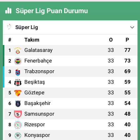
Süper Lig Puan Durumu
Süper Lig
#
Takım
O
P
Galatasaray
33
77
1
Fenerbahçe
33
73
2
Trabzonspor
33
69
3
Beşiktaş
33
59
4
Göztepe
33
55
5
Başakşehir
33
54
6
Samsunspor
33
48
7
Rizespor
33
40
8
Konyaspor
33
40
9