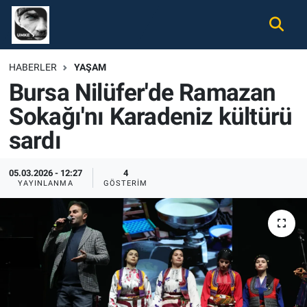
Gündem
Nöbetçi Eczaneler
HABERLER
YAŞAM
Bursa Nilüfer'de Ramazan
Ekonomi
Hava Durumu
Sokağı'nı Karadeniz kültürü
Spor
Namaz Vakitleri
sardı
Magazin
Trafik Durumu
05.03.2026 - 12:27
4
YAYINLANMA
GÖSTERIM
Tüm Haberler
Süper Lig Puan Durumu ve Fikstür
İletişim
Tüm Manşetler
Künye
Son Dakika Haberleri
Haber Arşivi