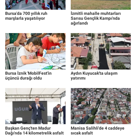
Bursa'da 700 yıllık ruh
İzmitli mahalle muhtarları
marşlarla yaşatılıyor
Sarısu Gençlik Kampı'nda
ağırlandı
Bursa İznik 'MobilFest'in
Aydın Kuyucak'ta ulaşım
üçüncü durağı oldu
yatırımı
Başkan Genç'ten Madur
Manisa Salihli'de 4 caddeye
Dağı'nda 14 kilometrelik asfalt
sıcak asfalt