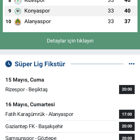
Rizespor
33
40
8
Konyaspor
33
40
9
Alanyaspor
33
37
10
Detaylar için tıklayın
Süper Lig Fikstür
15 Mayıs, Cuma
Rizespor - Beşiktaş
20:00
16 Mayıs, Cumartesi
Fatih Karagümrük - Alanyaspor
17:00
Gaziantep FK - Başakşehir
20:00
Samsunspor - Göztepe
20:00