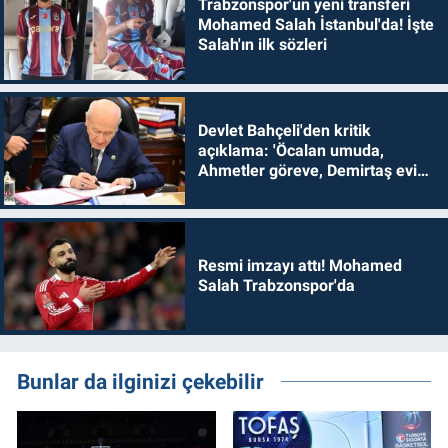
Trabzonspor'un yeni transferi
Mohamed Salah İstanbul'da! İşte
Salah'ın ilk sözleri
Devlet Bahçeli'den kritik
açıklama: 'Öcalan umuda,
Ahmetler göreve, Demirtaş evine
dönmelidir'
Resmi imzayı attı! Mohamed
Salah Trabzonspor'da
Bunlar da ilginizi çekebilir