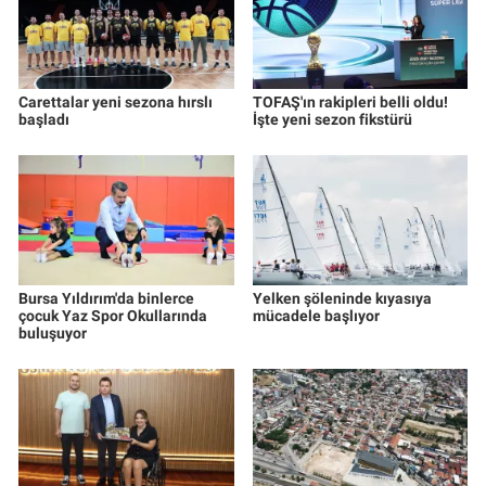
Carettalar yeni sezona hırslı
TOFAŞ'ın rakipleri belli oldu!
başladı
İşte yeni sezon fikstürü
Bursa Yıldırım'da binlerce
Yelken şöleninde kıyasıya
çocuk Yaz Spor Okullarında
mücadele başlıyor
buluşuyor