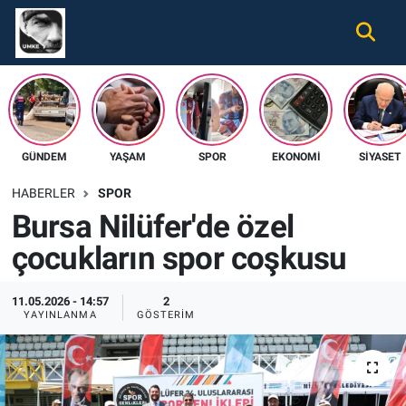
Gündem
Nöbetçi Eczaneler
Ekonomi
Hava Durumu
GÜNDEM
YAŞAM
SPOR
EKONOMI
SIYASET
Spor
Namaz Vakitleri
HABERLER
SPOR
Magazin
Trafik Durumu
Bursa Nilüfer'de özel
çocukların spor coşkusu
Tüm Haberler
Süper Lig Puan Durumu ve Fikstür
İletişim
Tüm Manşetler
11.05.2026 - 14:57
2
YAYINLANMA
GÖSTERIM
Künye
Son Dakika Haberleri
Haber Arşivi