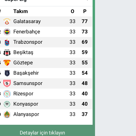
#
Takım
O
P
Galatasaray
33
77
1
Fenerbahçe
33
73
2
Trabzonspor
33
69
3
Beşiktaş
33
59
4
Göztepe
33
55
5
Başakşehir
33
54
6
Samsunspor
33
48
7
Rizespor
33
40
8
Konyaspor
33
40
9
Alanyaspor
33
37
0
Detaylar için tıklayın