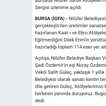
Bursa'da Nilüfer Sanat Atölyeleri'
Sergisi izlenime açıldı.
BURSA (İGFA) -
Nilüfer Belediyesi
gerçekleştirilen üretimler sanats
hazırlanan Kaat-ı ve Ebru Atölyeler
Eğitmenliğini Dilek Erim'in yürütt
hazırladığı toplam 114 eser yer alı
Açılışa, Nilüfer Belediye Başkan Ve
Şadi Özdemir'in eşi Nuray Özdemir, 
Vekili Salih Güleç, yaklaşık 1 yıllı
Belediyesi olarak sanatı kentin te
dile getiren Güleç, 'Atölyelerimiz
herkesin yanında duruyoruz. Bugün
dedi.