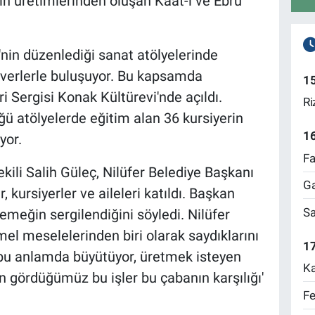
nin üretimlerinden oluşan Kaat-ı ve Ebru
'nin düzenlediği sanat atölyelerinde
everlerle buluşuyor. Bu kapsamda
1
i Sergisi Konak Kültürevi'nde açıldı.
Ri
üğü atölyelerde eğitim alan 36 kursiyerin
1
yor.
Fa
kili Salih Güleç, Nilüfer Belediye Başkanı
Ga
kursiyerler ve aileleri katıldı. Başkan
Sa
k emeğin sergilendiğini söyledi. Nilüfer
mel meselelerinden biri olarak saydıklarını
17
i bu anlamda büyütüyor, üretmek isteyen
Ka
 gördüğümüz bu işler bu çabanın karşılığı'
Fe