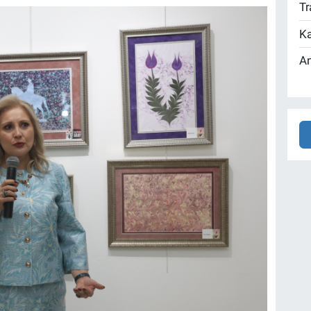
Tr
Ka
An