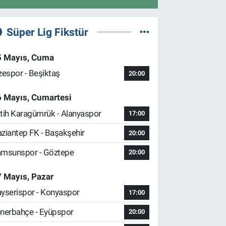
Süper Lig Fikstür
5 Mayıs, Cuma
zespor - Beşiktaş
20:00
6 Mayıs, Cumartesi
tih Karagümrük - Alanyaspor
17:00
ziantep FK - Başakşehir
20:00
msunspor - Göztepe
20:00
 Mayıs, Pazar
yserispor - Konyaspor
17:00
nerbahçe - Eyüpspor
20:00