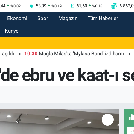
,44
53,39
61,60
6.862,0
%
0.02
%
0.19
%
0.18
Ekonomi
Spor
Magazin
Tüm Haberler
Künye
10:30
Muğla Milas'ta 'Mylasa Band' izdihamı
10:15
U
de ebru ve kaat-ı se