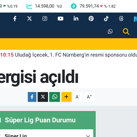
9
14.598,00
79.591,74
%
0.19
%
0
%
-1.82
ludağ İçecek, 1. FC Nürnberg'in resmi sponsoru oldu
10
rgisi açıldı
-
+
A
A
Süper Lig Puan Durumu
Süper Lig