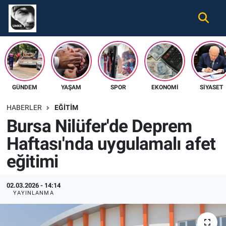
Gündem
Nöbetçi Eczaneler
Ekonomi
Hava Durumu
GÜNDEM
YAŞAM
SPOR
EKONOMI
SIYASET
Spor
Namaz Vakitleri
HABERLER
EĞITIM
Magazin
Trafik Durumu
Bursa Nilüfer'de Deprem
Haftası'nda uygulamalı afet
Tüm Haberler
Süper Lig Puan Durumu ve Fikstür
eğitimi
İletişim
Tüm Manşetler
02.03.2026 - 14:14
Künye
Son Dakika Haberleri
YAYINLANMA
Haber Arşivi