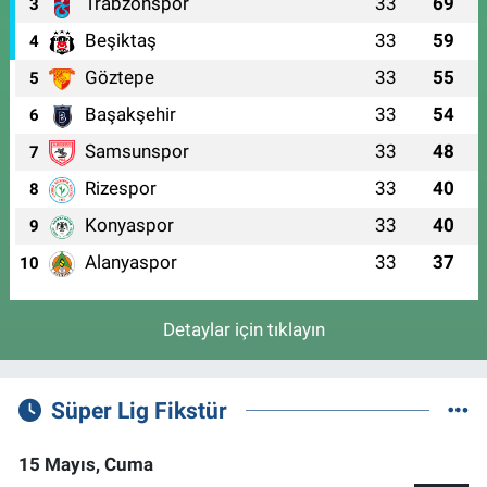
Trabzonspor
33
69
3
Beşiktaş
33
59
4
Göztepe
33
55
5
Başakşehir
33
54
6
Samsunspor
33
48
7
Rizespor
33
40
8
Konyaspor
33
40
9
Alanyaspor
33
37
10
Detaylar için tıklayın
Süper Lig Fikstür
15 Mayıs, Cuma