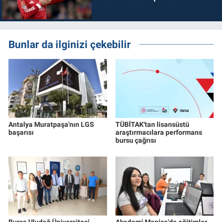
Bunlar da ilginizi çekebilir
Antalya Muratpaşa'nın LGS
TÜBİTAK'tan lisansüstü
başarısı
araştırmacılara performans
bursu çağrısı
Bursa Uludağ Üniversitesi
Akademi Manisa'da eğitimler