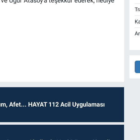
 ve Uğur Atasoy'a teşekkür ederek, hediye
Tr
Ka
An
dım, Afet... HAYAT 112 Acil Uygulaması