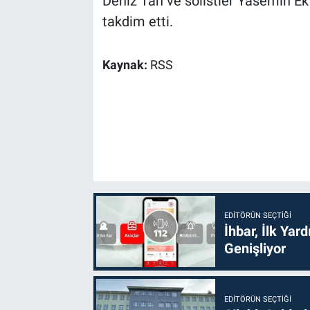
Deniz Tan ve solistler Yasemin Ek
takdim etti.
Kaynak:
RSS
EDITÖRÜN SEÇTIĞI
İhbar, İlk Yar
Genişliyor
EDITÖRÜN SEÇTIĞI