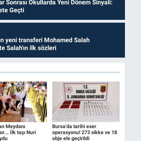
ılar Sonrası Okullarda Yeni Dönem Sinyali:
te Geçti
n yeni transferi Mohamed Salah
te Salah'ın ilk sözleri
an Meydanı
Bursa'da tarihi eser
r... İlk taşı Nuri
operasyonu! 273 sikke ve 18
ydu
obje ele geçirildi