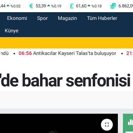
,44
53,39
61,60
6.862,0
%
0.02
%
0.19
%
0.18
Ekonomi
Spor
Magazin
Tüm Haberler
Künye
06:56
Antikacılar Kayseri Talas'ta buluşuyor
21:01
Mor
'de bahar senfonisi