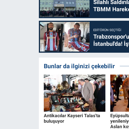
Silahlı Saldır
TBMM Hareke
EDITÖRÜN SEÇTIĞI
Trabzonspor'u
İstanbul'da! İş
Bunlar da ilginizi çekebilir
Antikacılar Kayseri Talas'ta
Eyüpsult
buluşuyor
yenileniyo
Aslan ko