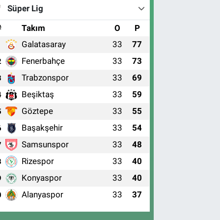
Süper Lig
#
Takım
O
P
Galatasaray
33
77
1
Fenerbahçe
33
73
2
Trabzonspor
33
69
3
Beşiktaş
33
59
4
Göztepe
33
55
5
Başakşehir
33
54
6
Samsunspor
33
48
7
Rizespor
33
40
8
Konyaspor
33
40
9
Alanyaspor
33
37
0