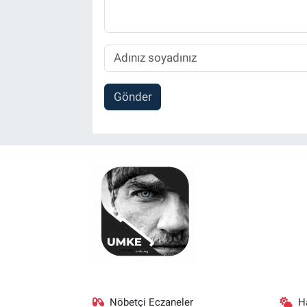
Gönder
Nöbetçi Eczaneler
H