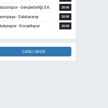
abzonspor - Gençlerbirliği S.K.
20:00
sımpaşa - Galatasaray
20:00
talyaspor - Kocaelispor
20:00
CANLI SKOR