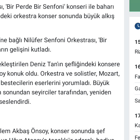
, 'Bir Perde Bir Senfoni' konseri ile baharı
ndeki orkestra konser sonunda büyük alkış
'ne bağlı Nilüfer Senfoni Orkestrası, 'Bir
1
ın gelişini kutladı.
Ri
leştirilen Deniz Tan'ın şefliğindeki konsere
1
y konuk oldu. Orkestra ve solistler, Mozart,
Fa
 bestecilerin eserlerini yorumladı. Büyük
Ga
n sonundan seyirciler tarafından, yeniden
Sa
seslendirdi.
17
Ka
Özlem Akbaş Önsoy, konser sonunda şef
Fe