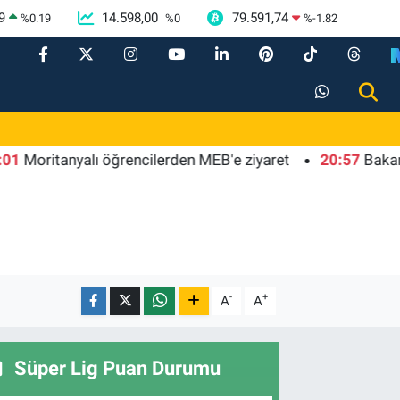
9
14.598,00
79.591,74
%
0.19
%
0
%
-1.82
itanyalı öğrencilerden MEB'e ziyaret
20:57
Bakan Tekin 
-
+
A
A
Süper Lig Puan Durumu