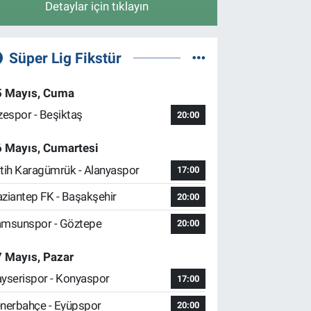
Detaylar için tıklayın
Süper Lig Fikstür
5 Mayıs, Cuma
zespor - Beşiktaş
20:00
6 Mayıs, Cumartesi
tih Karagümrük - Alanyaspor
17:00
ziantep FK - Başakşehir
20:00
msunspor - Göztepe
20:00
 Mayıs, Pazar
yserispor - Konyaspor
17:00
nerbahçe - Eyüpspor
20:00