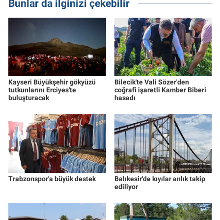
Bunlar da ilginizi çekebilir
Kayseri Büyükşehir gökyüzü
Bilecik'te Vali Sözer'den
tutkunlarını Erciyes'te
coğrafi işaretli Kamber Biberi
buluşturacak
hasadı
Trabzonspor'a büyük destek
Balıkesir'de kıyılar anlık takip
ediliyor