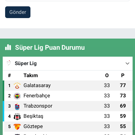
Gönder
Süper Lig Puan Durumu
Süper Lig
#
Takım
O
P
Galatasaray
33
77
1
Fenerbahçe
33
73
2
Trabzonspor
33
69
3
Beşiktaş
33
59
4
Göztepe
33
55
5