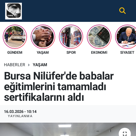
Gündem
Nöbetçi Eczaneler
Ekonomi
Hava Durumu
GÜNDEM
YAŞAM
SPOR
EKONOMI
SIYASET
Spor
Namaz Vakitleri
HABERLER
YAŞAM
Magazin
Trafik Durumu
Bursa Nilüfer'de babalar
eğitimlerini tamamladı
Tüm Haberler
Süper Lig Puan Durumu ve Fikstür
sertifikalarını aldı
İletişim
Tüm Manşetler
16.03.2026 - 10:14
Künye
Son Dakika Haberleri
YAYINLANMA
Haber Arşivi