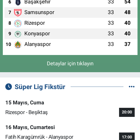
Başakşehir
33
54
6
Samsunspor
33
48
7
Rizespor
33
40
8
Konyaspor
33
40
9
Alanyaspor
33
37
10
Detaylar için tıklayın
Süper Lig Fikstür
15 Mayıs, Cuma
Rizespor - Beşiktaş
20:00
16 Mayıs, Cumartesi
Fatih Karagümrük - Alanyaspor
17:00