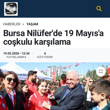
Gündem
Nöbetçi Eczaneler
HABERLER
YAŞAM
Bursa Nilüfer'de 19 Mayıs'a
Ekonomi
Hava Durumu
coşkulu karşılama
Spor
Namaz Vakitleri
19.05.2026 - 12:34
6
Magazin
Trafik Durumu
YAYINLANMA
GÖSTERIM
Tüm Haberler
Süper Lig Puan Durumu ve Fikstür
İletişim
Tüm Manşetler
Künye
Son Dakika Haberleri
Haber Arşivi