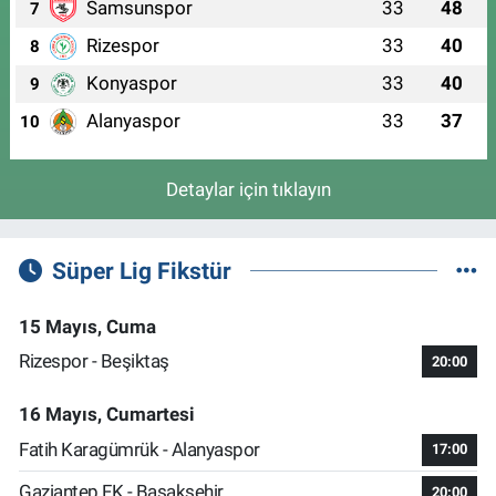
Samsunspor
33
48
7
Rizespor
33
40
8
Konyaspor
33
40
9
Alanyaspor
33
37
10
Detaylar için tıklayın
Süper Lig Fikstür
15 Mayıs, Cuma
Rizespor - Beşiktaş
20:00
16 Mayıs, Cumartesi
Fatih Karagümrük - Alanyaspor
17:00
Gaziantep FK - Başakşehir
20:00