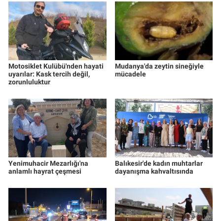
Motosiklet Kulübü'nden hayati
Mudanya'da zeytin sineğiyle
uyarılar: Kask tercih değil,
mücadele
zorunluluktur
Yenimuhacir Mezarlığı'na
Balıkesir'de kadın muhtarlar
anlamlı hayrat çeşmesi
dayanışma kahvaltısında