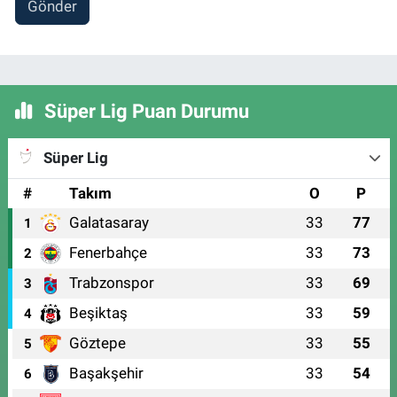
Gönder
Süper Lig Puan Durumu
Süper Lig
#
Takım
O
P
Galatasaray
33
77
1
Fenerbahçe
33
73
2
Trabzonspor
33
69
3
Beşiktaş
33
59
4
Göztepe
33
55
5
Başakşehir
33
54
6