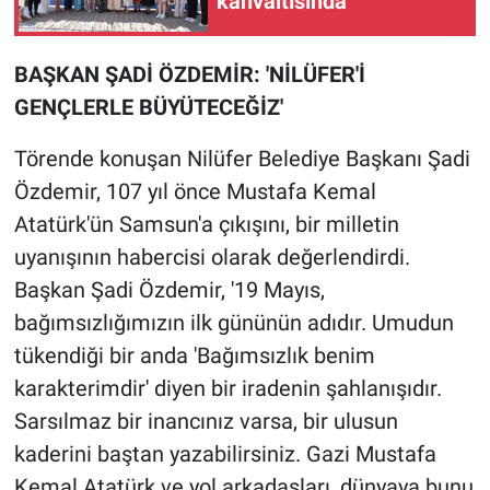
kahvaltısında
BAŞKAN ŞADİ ÖZDEMİR: 'NİLÜFER'İ
GENÇLERLE BÜYÜTECEĞİZ'
Törende konuşan Nilüfer Belediye Başkanı Şadi
Özdemir, 107 yıl önce Mustafa Kemal
Atatürk'ün Samsun'a çıkışını, bir milletin
uyanışının habercisi olarak değerlendirdi.
Başkan Şadi Özdemir, '19 Mayıs,
bağımsızlığımızın ilk gününün adıdır. Umudun
tükendiği bir anda 'Bağımsızlık benim
karakterimdir' diyen bir iradenin şahlanışıdır.
Sarsılmaz bir inancınız varsa, bir ulusun
kaderini baştan yazabilirsiniz. Gazi Mustafa
Kemal Atatürk ve yol arkadaşları, dünyaya bunu